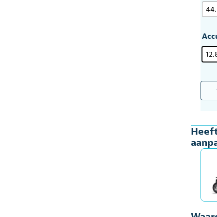
44
Acc
12.
Elekt
rolst
Vers
aanp
Heeft
en
aanpa
lich
aant
Waaro