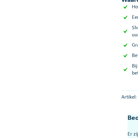
Ho
Ee
Sh
uu
Gr
Be
Bi
be
Artikel:
Beo
Er z