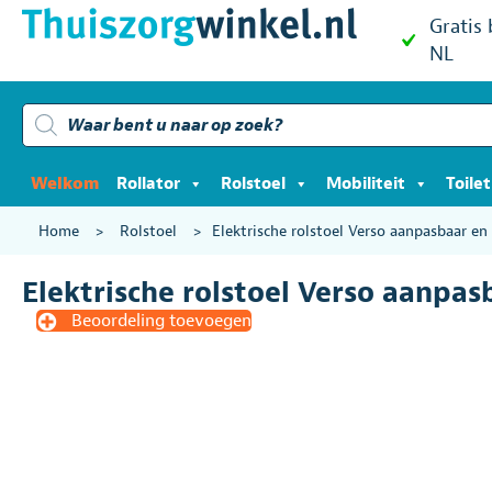
Gratis
NL
Producten
zoeken
Welkom
Rollator
Rolstoel
Mobiliteit
Toile
Home
>
Rolstoel
>
Elektrische rolstoel Verso aanpasbaar en
Elektrische rolstoel Verso aanpas
Beoordeling toevoegen