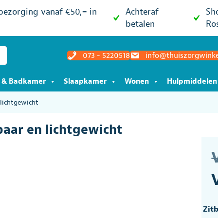
 bezorging vanaf €50,= in
Achteraf
Sh
betalen
Ro
073 - 5220518
info@thuiszorgwinke
t & Badkamer
Slaapkamer
Wonen
Hulpmiddelen
 lichtgewicht
baar en lichtgewicht
Zit