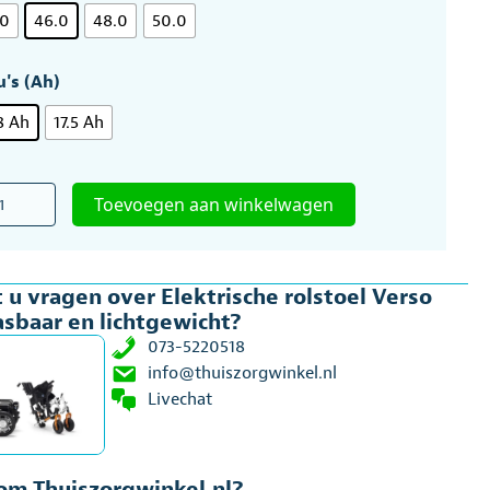
is:
Vanaf
.0
46.0
48.0
50.0
Vanaf
€2.984,00.
u's (Ah)
€2.899,00.
8 Ah
17.5 Ah
rische
Toevoegen aan winkelwagen
oel
o
asbaar
 u vragen over Elektrische rolstoel Verso
sbaar en lichtgewicht?
tgewicht
al
073-5220518
info@thuiszorgwinkel.nl
Livechat
m Thuiszorgwinkel.nl?