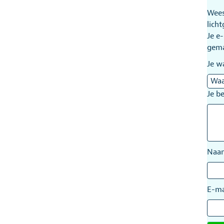
Wees
lich
Je e
gem
Je w
Je b
Na
E-ma