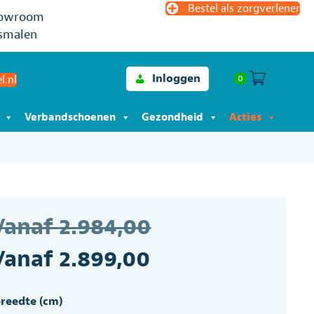
Bestel als zorgverlener
owroom
smalen
Inloggen
0
l.nl
Verbandschoenen
Gezondheid
Acties
Oorspronkeli
Vanaf
2.984,00
Huidige
prijs
Vanaf
2.899,00
prijs
was:
breedte (cm)