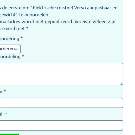
 de eerste om “Elektrische rolstoel Verso aanpasbaar en
tgewicht” te beoordelen
-mailadres wordt niet gepubliceerd.
Vereiste velden zijn
arkeerd met
*
aardering
*
eoordeling
*
am
*
il
*