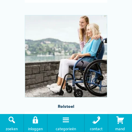
Rolstoel
Rolstoel
258 PRODUCT
zoeken
inloggen
categorieën
contact
mand