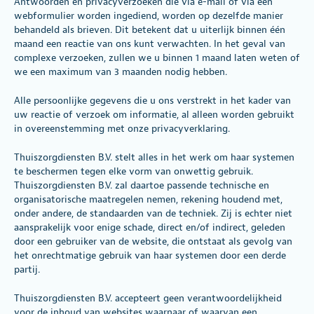
Antwoorden en privacyverzoeken die via e-mail of via een
webformulier worden ingediend, worden op dezelfde manier
behandeld als brieven. Dit betekent dat u uiterlijk binnen één
maand een reactie van ons kunt verwachten. In het geval van
complexe verzoeken, zullen we u binnen 1 maand laten weten of
we een maximum van 3 maanden nodig hebben.
Alle persoonlijke gegevens die u ons verstrekt in het kader van
uw reactie of verzoek om informatie, al alleen worden gebruikt
in overeenstemming met onze privacyverklaring.
Thuiszorgdiensten B.V. stelt alles in het werk om haar systemen
te beschermen tegen elke vorm van onwettig gebruik.
Thuiszorgdiensten B.V. zal daartoe passende technische en
organisatorische maatregelen nemen, rekening houdend met,
onder andere, de standaarden van de techniek. Zij is echter niet
aansprakelijk voor enige schade, direct en/of indirect, geleden
door een gebruiker van de website, die ontstaat als gevolg van
het onrechtmatige gebruik van haar systemen door een derde
partij.
Thuiszorgdiensten B.V. accepteert geen verantwoordelijkheid
voor de inhoud van websites waarnaar of waarvan een