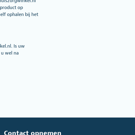
uiszorgwinkel.nl
 product op
lf ophalen bij het
el.nl. Is uw
 u wel na
Contact opnemen