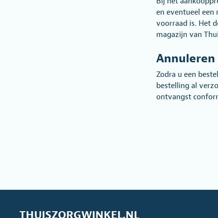
Bij het aankooppr
en eventueel een 
voorraad is. Het 
magazijn van Thui
Annuleren
Zodra u een beste
bestelling al ver
ontvangst confor
THUISZORGWINKEL.NL