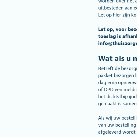
worden over het a
uitbesteden aan ee
Let op hier zijn k
Let op, voor be
toeslag is afhan
info@thuiszorgw
Wat als u n
Betreft de bezorg
pakket bezorgen b
dag erna opnieuw 
of DPD een meldin
het dichtstbijzij
gemaakt is samens
Als wij uw bestel
van uw bestelling 
afgeleverd wordt b