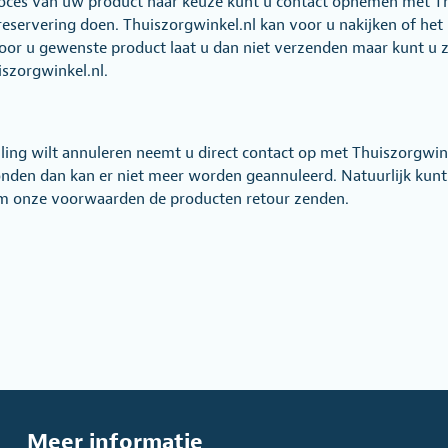
oces van uw product naar keuze kunt u contact opnemen met Th
reservering doen. Thuiszorgwinkel.nl kan voor u nakijken of het
door u gewenste product laat u dan niet verzenden maar kunt u ze
szorgwinkel.nl.
lling wilt annuleren neemt u direct contact op met Thuiszorgwink
zonden dan kan er niet meer worden geannuleerd. Natuurlijk kunt
m onze voorwaarden de producten retour zenden.
Meer informatie