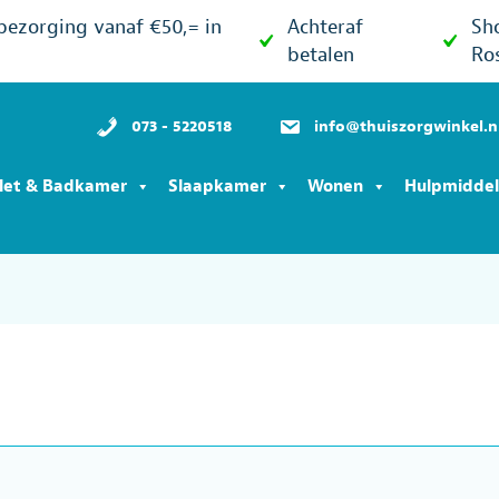
 bezorging vanaf €50,= in
Achteraf
Sh
betalen
Ro
073 - 5220518
info@thuiszorgwinkel.n
ilet & Badkamer
Slaapkamer
Wonen
Hulpmidde