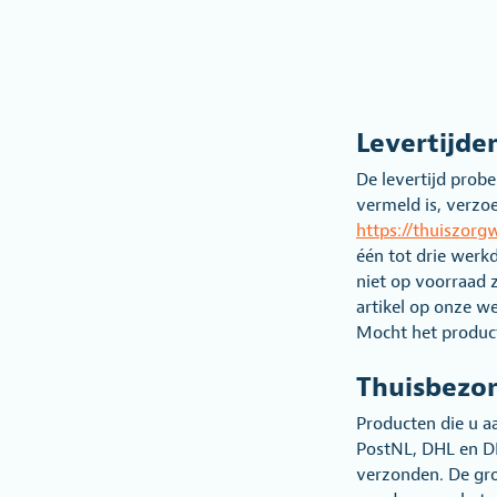
Levertijde
De levertijd probe
vermeld is, verzoe
https://thuiszorg
één tot drie werk
niet op voorraad 
artikel op onze w
Mocht het product
Thuisbezo
Producten die u a
PostNL, DHL en DP
verzonden. De gro