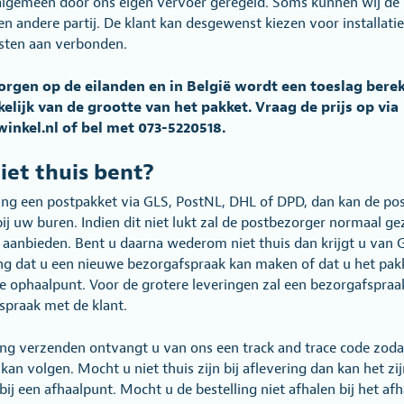
lgemeen door ons eigen vervoer geregeld. Soms kunnen wij de 
n andere partij. De klant kan desgewenst kiezen voor installati
osten aan verbonden.
zorgen op de eilanden en in België wordt een toeslag bere
kelijk van de grootte van het pakket. Vraag de prijs op via
inkel.nl of bel met 073-5220518.
iet thuis bent?
ing een postpakket via GLS, PostNL, DHL of DPD, dan kan de po
ij uw buren. Indien dit niet lukt zal de postbezorger normaal ge
aanbieden. Bent u daarna wederom niet thuis dan krijgt u van 
g dat u een nieuwe bezorgafspraak kan maken of dat u het pakk
nde ophaalpunt. Voor de grotere leveringen zal een bezorgafspra
praak met de klant.
ling verzenden ontvangt u van ons een track and trace code zoda
kan volgen. Mocht u niet thuis zijn bij aflevering dan kan het zij
ij een afhaalpunt. Mocht u de bestelling niet afhalen bij het af