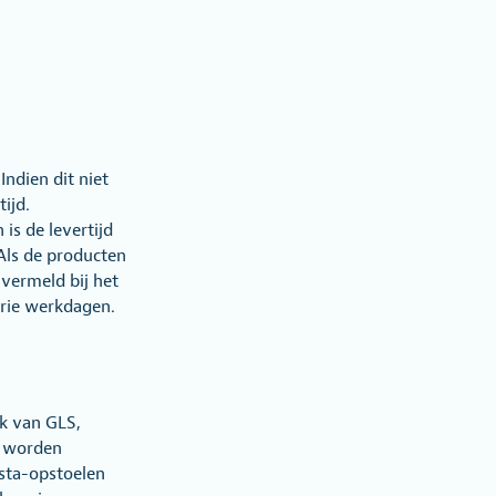
ndien dit niet
ijd.
is de levertijd
Als de producten
vermeld bij het
drie werkdagen.
k van GLS,
n worden
sta-opstoelen