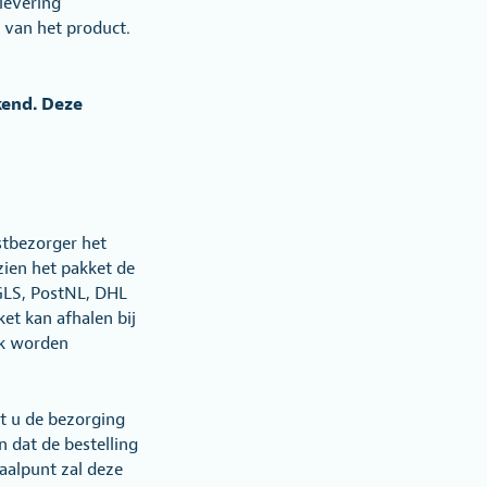
levering
e van het product.
kend. Deze
stbezorger het
zien het pakket de
GLS, PostNL, DHL
et kan afhalen bij
ak worden
t u de bezorging
n dat de bestelling
haalpunt zal deze