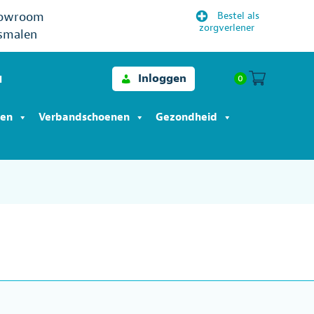
owroom
Bestel als
zorgverlener
smalen
Inloggen
0
l
len
Verbandschoenen
Gezondheid