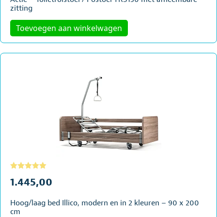
was:
is:
zitting
€139,99.
€109,99.
Toevoegen aan winkelwagen
Gewaardeerd
5.00
uit 5
1.445,00
Hoog/laag bed Illico, modern en in 2 kleuren – 90 x 200
cm