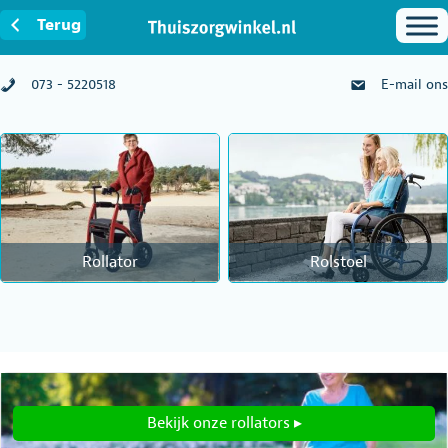
Terug
073 - 5220518
E-mail ons
Rollator
Rolstoel
Bekijk onze rollators ▸