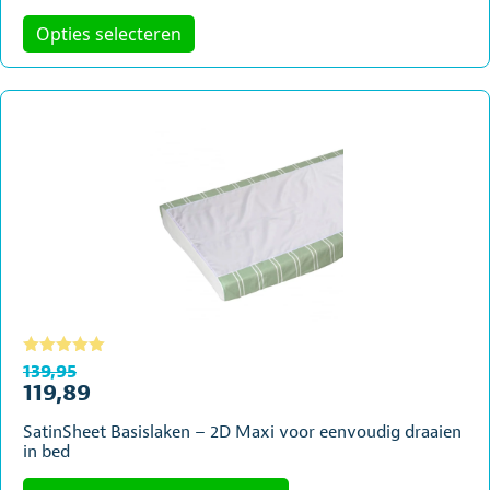
Dit
Opties selecteren
product
heeft
meerdere
variaties.
Deze
optie
kan
gekozen
worden
op
de
productpagina
Gewaardeerd
5.00
uit 5
139,95
119,89
Oorspronkelijke
Huidige
prijs
prijs
SatinSheet Basislaken – 2D Maxi voor eenvoudig draaien
was:
is:
in bed
€139,95.
€119,89.