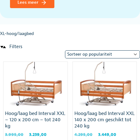
Lees meer
XL-hoog/laagbed
Filters
Hoog/laag bed Interval XXL
Hoog/laag bed Interval XXL
– 120 x 200 cm – tot 240
140 x 200 cm geschikt tot
kg
240 kg
Oorspronkelijke
Huidige
Oorspronkelijke
Huidige
3.995,00
3.239,00
4.295,00
3.449,00