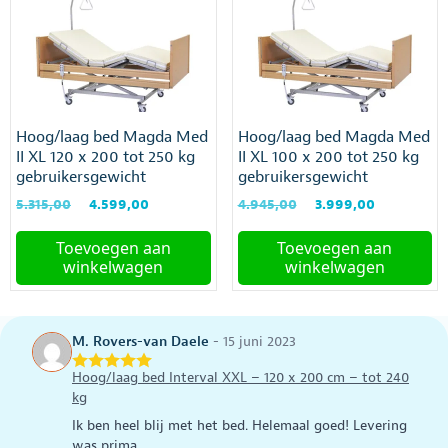
Hoog/laag bed Magda Med
Hoog/laag bed Magda Med
II XL 120 x 200 tot 250 kg
II XL 100 x 200 tot 250 kg
gebruikersgewicht
gebruikersgewicht
Oorspronkelijke
Huidige
Oorspronkelijke
Huidige
5.315,00
4.599,00
4.945,00
3.999,00
prijs
prijs
prijs
prijs
was:
is:
was:
is:
Toevoegen aan
Toevoegen aan
€5.315,00.
€4.599,00.
€4.945,00.
€3.999,00
winkelwagen
winkelwagen
M. Rovers-van Daele
-
15 juni 2023
Hoog/laag bed Interval XXL – 120 x 200 cm – tot 240
kg
Ik ben heel blij met het bed. Helemaal goed! Levering
was prima.