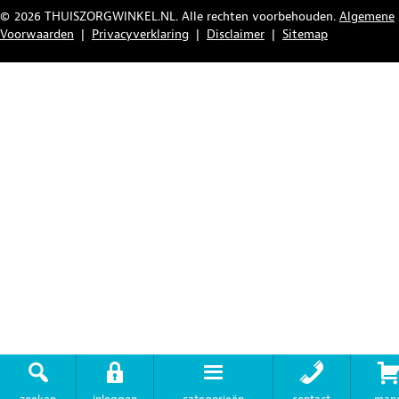
© 2026 THUISZORGWINKEL.NL. Alle rechten voorbehouden.
Algemene
Voorwaarden
|
Privacyverklaring
|
Disclaimer
|
Sitemap