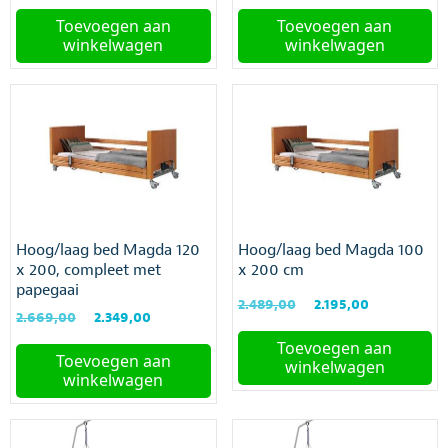
prijs
prijs
prijs
prijs
was:
is:
was:
is:
Toevoegen aan
Toevoegen aan
€3.995,00.
€3.239,00.
€4.295,00.
€3.449,00.
winkelwagen
winkelwagen
Hoog/laag bed Magda 120
Hoog/laag bed Magda 100
x 200, compleet met
x 200 cm
papegaai
Oorspronkelijke
Huidige
2.489,00
2.195,00
Oorspronkelijke
Huidige
2.669,00
2.349,00
prijs
prijs
prijs
prijs
was:
is:
Toevoegen aan
was:
is:
Toevoegen aan
€2.489,00.
€2.195,00.
winkelwagen
€2.669,00.
€2.349,00.
winkelwagen