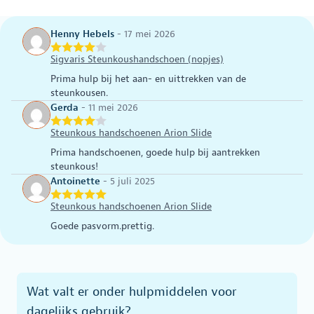
Dit
Dit
product
product
heeft
heeft
Henny Hebels
-
17 mei 2026
meerdere
meerdere
variaties.
variaties.
Sigvaris Steunkoushandschoen (nopjes)
Deze
Deze
Prima hulp bij het aan- en uittrekken van de
optie
optie
steunkousen.
kan
kan
Gerda
-
11 mei 2026
gekozen
gekozen
worden
worden
Steunkous handschoenen Arion Slide
op
op
Prima handschoenen, goede hulp bij aantrekken
de
de
steunkous!
productpagina
productpagina
Antoinette
-
5 juli 2025
Steunkous handschoenen Arion Slide
Goede pasvorm.prettig.
Wat valt er onder hulpmiddelen voor
dagelijks gebruik?