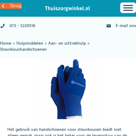
Terug
073 - 5220518
E-mail ons
Home
>
Hulpmiddelen
>
Aan- en uittrekhulp
>
Steunkoushandschoenen
Het gebruik van handschoenen voor steunkousen biedt niet
alleen gemak, maar ook is het beter voor de levensduur van de