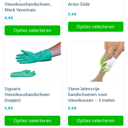
Steunkoushandschoen,
Arion Slide
Merk Venotrain
5,99
6,95
Opties selecteren
Opties selecteren
Dit
Dit
product
product
heeft
heeft
meerdere
meerdere
variaties.
variaties.
Deze
Deze
optie
optie
kan
kan
gekozen
gekozen
worden
Sigvaris
Steve latexvrije
worden
op
Steunkoushandschoen
handschoenen voor
op
de
(nopjes)
steunkousen – 3 maten
de
productpagina
productpagina
5,95
5,99
Opties selecteren
Opties selecteren