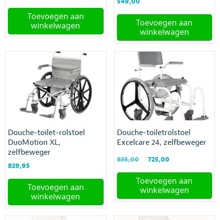
549,00
prijs
prijs
was:
is:
Toevoegen aan
Toevoegen aan
€519,95.
€369,99.
winkelwagen
winkelwagen
Douche-toilet-rolstoel
Douche-toiletrolstoel
DuoMotion XL,
Excelcare 24, zelfbeweger
zelfbeweger
Oorspronkelijke
Huidige
835,00
725,00
829,95
prijs
prijs
was:
is:
Toevoegen aan
Toevoegen aan
€835,00.
€725,00.
winkelwagen
winkelwagen