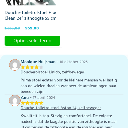
Douche-toiletrolstoel Etac
Clean 24″ zithoogte 55 cm
Oorspronkelijke
Huidige
1.335,00
959,00
prijs
prijs
was:
is:
Opties selecteren
€1.335,00.
€959,00.
Dit
product
heeft
Monique Huijsman
-
16 oktober 2025
meerdere
variaties.
Doucherolstoel Linido, zelfbeweger
Deze
Prima stoel echter voor de kleinere mensen wel lastig
optie
aan de wielen draaien wanneer de armleuningen naar
kan
beneden zijn.
gekozen
Zara
-
17 april 2024
worden
op
Douche-toiletrolstoel Aston 24, zelfbeweger
de
Kwaliteit is top. Stevig en comfortabel. De enigste
productpagina
nadeel is dat de laagste positie van zithoogte is maar
51 cm terwijl de zithoogte van de rolstoel van mijn