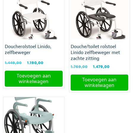
Doucherolstoel Linido,
Douche/toilet rolstoel
zelfbeweger
Linido zelfbeweger met
zachte zitting
Oorspronkelijke
Huidige
1.449,00
1.190,00
Oorspronkelijke
Huidige
1.769,00
1.479,00
prijs
prijs
prijs
prijs
was:
is:
Toevoegen aan
was:
is:
Toevoegen aan
€1.449,00.
€1.190,00.
winkelwagen
€1.769,00.
€1.479,00.
winkelwagen