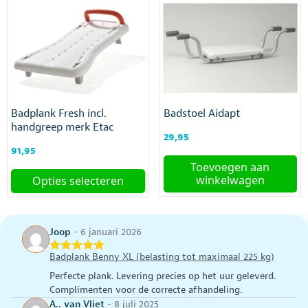
Badplank Fresh incl.
Badstoel Aidapt
handgreep merk Etac
29,95
91,95
Toevoegen aan
winkelwagen
Opties selecteren
Dit
product
heeft
Joop
-
6 januari 2026
meerdere
variaties.
Badplank Benny XL (belasting tot maximaal 225 kg)
Deze
Perfecte plank. Levering precies op het uur geleverd.
optie
Complimenten voor de correcte afhandeling.
kan
A.. van Vliet
-
8 juli 2025