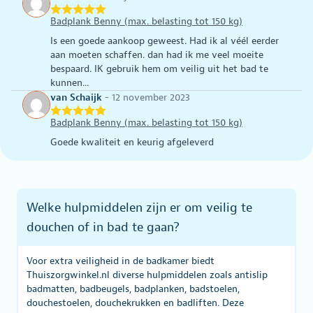
gekozen
worden
Badplank Benny (max. belasting tot 150 kg)
op
Is een goede aankoop geweest. Had ik al véél eerder
de
aan moeten schaffen. dan had ik me veel moeite
productpagina
bespaard. IK gebruik hem om veilig uit het bad te
kunnen...
van Schaijk
-
12 november 2023
Badplank Benny (max. belasting tot 150 kg)
Goede kwaliteit en keurig afgeleverd
Welke hulpmiddelen zijn er om veilig te
douchen of in bad te gaan?
Voor extra veiligheid in de badkamer biedt
Thuiszorgwinkel.nl diverse hulpmiddelen zoals antislip
badmatten, badbeugels, badplanken, badstoelen,
douchestoelen, douchekrukken en badliften. Deze