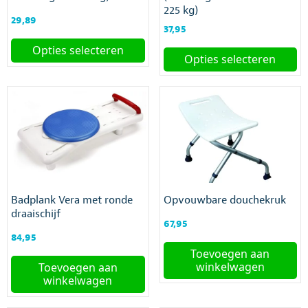
225 kg)
29,89
37,95
Opties selecteren
Opties selecteren
Dit
Dit
product
product
heeft
heeft
meerdere
meerdere
variaties.
variaties.
Deze
Deze
optie
optie
kan
kan
gekozen
gekozen
worden
Badplank Vera met ronde
Opvouwbare douchekruk
worden
op
draaischijf
op
de
67,95
de
productpagina
84,95
productpagina
Toevoegen aan
winkelwagen
Toevoegen aan
winkelwagen