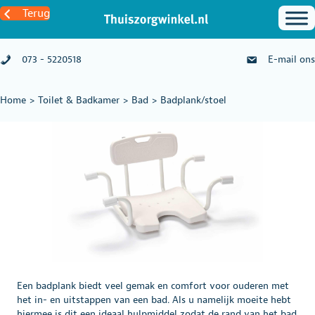
Terug
073 - 5220518
E-mail ons
Home
>
Toilet & Badkamer
>
Bad
>
Badplank/stoel
Een badplank biedt veel gemak en comfort voor ouderen met
het in- en uitstappen van een bad. Als u namelijk moeite hebt
hiermee is dit een ideaal hulpmiddel zodat de rand van het bad