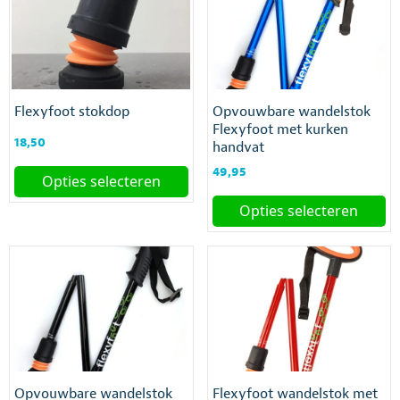
meerdere
meerdere
variaties.
variaties.
Deze
Deze
optie
optie
kan
kan
gekozen
gekozen
Flexyfoot stokdop
Opvouwbare wandelstok
worden
worden
Flexyfoot met kurken
op
op
18,50
handvat
de
de
productpagina
productpagina
49,95
Opties selecteren
Dit
Opties selecteren
product
Dit
heeft
product
meerdere
heeft
variaties.
meerdere
Deze
variaties.
optie
Deze
kan
optie
gekozen
kan
worden
gekozen
op
Opvouwbare wandelstok
Flexyfoot wandelstok met
worden