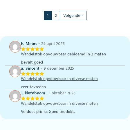
product
product
heeft
heeft
meerdere
meerdere
1
2
Volgende »
variaties.
variaties.
Deze
Deze
optie
optie
kan
kan
gekozen
gekozen
E. Meurs
-
24 april 2026
worden
worden
op
op
Wandelstok opvouwbaar gebloemd in 2 maten
de
de
Bevalt goed
productpagina
productpagina
a. vincent
-
9 december 2025
Wandelstok opvouwbaar in diverse maten
zeer tevreden
J. Noteboom
-
1 oktober 2025
Wandelstok opvouwbaar in diverse maten
Voldoet prima. Goed produkt.