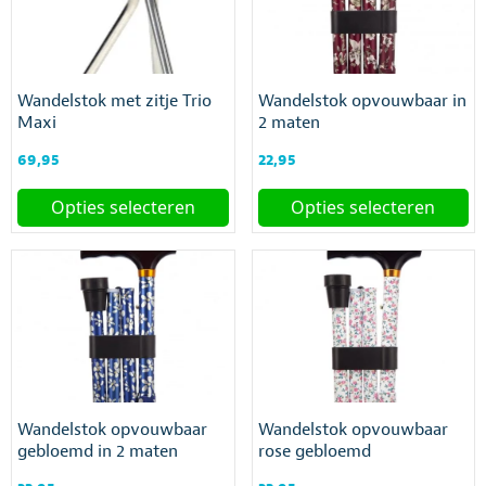
Deze
Deze
optie
optie
kan
kan
gekozen
gekozen
Wandelstok met zitje Trio
Wandelstok opvouwbaar in
worden
worden
Maxi
2 maten
op
op
de
de
69,95
22,95
productpagina
productpagina
Opties selecteren
Opties selecteren
Dit
Dit
product
product
heeft
heeft
meerdere
meerdere
variaties.
variaties.
Deze
Deze
optie
optie
kan
kan
gekozen
gekozen
Wandelstok opvouwbaar
Wandelstok opvouwbaar
worden
worden
gebloemd in 2 maten
rose gebloemd
op
op
de
de