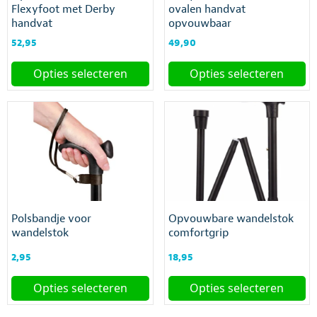
de
Flexyfoot met Derby
ovalen handvat
op
productpagina
handvat
opvouwbaar
de
productpagina
52,95
49,90
Opties selecteren
Opties selecteren
Dit
Dit
product
product
heeft
heeft
meerdere
meerdere
variaties.
variaties.
Deze
Deze
optie
optie
kan
kan
gekozen
gekozen
Polsbandje voor
Opvouwbare wandelstok
worden
worden
wandelstok
comfortgrip
op
op
de
de
2,95
18,95
productpagina
productpagina
Opties selecteren
Opties selecteren
Dit
Dit