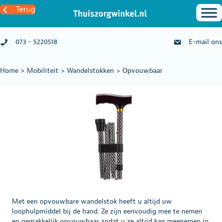
Terug
073 - 5220518
E-mail ons
Home
>
Mobiliteit
>
Wandelstokken
>
Opvouwbaar
Met een opvouwbare wandelstok heeft u altijd uw
loophulpmiddel bij de hand. Ze zijn eenvoudig mee te nemen
en gemakkelijk opvouwbaar zodat u ze altijd kan meenemen in