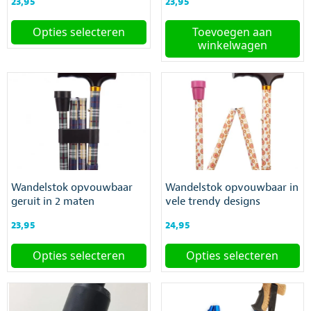
23,95
23,95
productpagina
productpagina
Opties selecteren
Toevoegen aan
winkelwagen
Dit
product
heeft
meerdere
variaties.
Deze
optie
kan
gekozen
worden
Wandelstok opvouwbaar
Wandelstok opvouwbaar in
op
geruit in 2 maten
vele trendy designs
de
productpagina
23,95
24,95
Opties selecteren
Opties selecteren
Dit
Dit
product
product
heeft
heeft