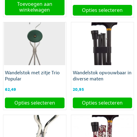
Toevoegen aan
winkelwagen
Opties selecteren
Dit
product
heeft
meerdere
variaties.
Deze
optie
kan
gekozen
Wandelstok met zitje Trio
Wandelstok opvouwbaar in
worden
Popular
diverse maten
op
de
62,49
20,95
productpagina
Opties selecteren
Opties selecteren
Dit
Dit
product
product
heeft
heeft
meerdere
meerdere
variaties.
variaties.