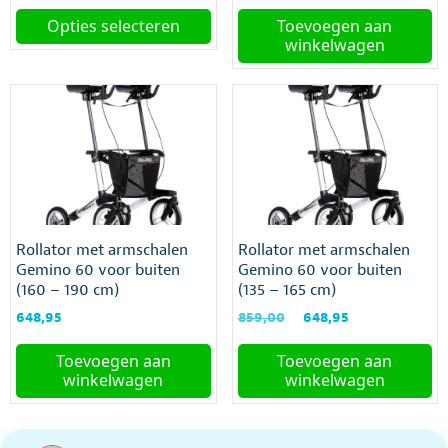
prijs
prijs
prijs
prijs
was:
is:
was:
is:
Opties selecteren
Toevoegen aan
€399,00.
€298,95.
€3.899,00.
€3.499,00
winkelwagen
Dit
product
heeft
meerdere
variaties.
Deze
optie
kan
gekozen
worden
Rollator met armschalen
Rollator met armschalen
op
Gemino 60 voor buiten
Gemino 60 voor buiten
de
(160 – 190 cm)
(135 – 165 cm)
productpagina
Oorspronkelijke
Huidige
648,95
859,00
648,95
prijs
prijs
was:
is:
Toevoegen aan
Toevoegen aan
€859,00.
€648,95.
winkelwagen
winkelwagen