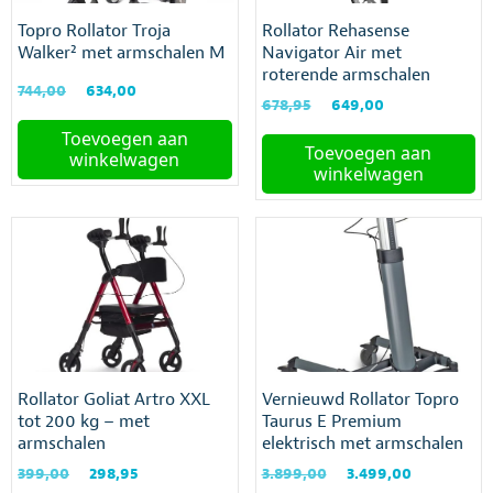
gekozen
gekozen
Topro Rollator Troja
Rollator Rehasense
worden
worden
Walker² met armschalen M
Navigator Air met
op
op
roterende armschalen
de
de
Oorspronkelijke
Huidige
744,00
634,00
productpagina
productpagina
Oorspronkelijke
Huidige
678,95
649,00
prijs
prijs
prijs
prijs
was:
is:
Toevoegen aan
was:
is:
Toevoegen aan
€744,00.
€634,00.
winkelwagen
€678,95.
€649,00.
winkelwagen
Rollator Goliat Artro XXL
Vernieuwd Rollator Topro
tot 200 kg – met
Taurus E Premium
armschalen
elektrisch met armschalen
150 kg
Oorspronkelijke
Huidige
Oorspronkelijke
Huidige
399,00
298,95
3.899,00
3.499,00