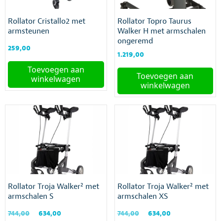
Rollator Cristallo2 met
Rollator Topro Taurus
armsteunen
Walker H met armschalen
ongeremd
259,00
1.219,00
Toevoegen aan
Toevoegen aan
winkelwagen
winkelwagen
Rollator Troja Walker² met
Rollator Troja Walker² met
armschalen S
armschalen XS
Oorspronkelijke
Huidige
Oorspronkelijke
Huidige
744,00
634,00
744,00
634,00