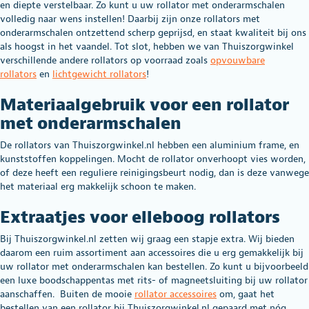
en diepte verstelbaar. Zo kunt u uw rollator met onderarmschalen
volledig naar wens instellen! Daarbij zijn onze rollators met
onderarmschalen ontzettend scherp geprijsd, en staat kwaliteit bij ons
als hoogst in het vaandel. Tot slot, hebben we van Thuiszorgwinkel
verschillende andere rollators op voorraad zoals
opvouwbare
rollators
en
lichtgewicht rollators
!
Materiaalgebruik voor een rollator
met onderarmschalen
De rollators van Thuiszorgwinkel.nl hebben een aluminium frame, en
kunststoffen koppelingen. Mocht de rollator onverhoopt vies worden,
of deze heeft een reguliere reinigingsbeurt nodig, dan is deze vanwege
het materiaal erg makkelijk schoon te maken.
Extraatjes voor elleboog rollators
Bij Thuiszorgwinkel.nl zetten wij graag een stapje extra. Wij bieden
daarom een ruim assortiment aan accessoires die u erg gemakkelijk bij
uw rollator met onderarmschalen kan bestellen. Zo kunt u bijvoorbeeld
een luxe boodschappentas met rits- of magneetsluiting bij uw rollator
aanschaffen. Buiten de mooie
rollator accessoires
om, gaat het
bestellen van een rollator bij Thuiszorgwinkel.nl gepaard met nóg