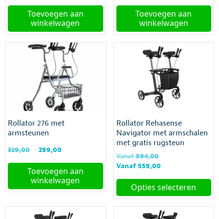
prijs
prijs
prijs
prijs
was:
is:
was:
is:
Toevoegen aan
Toevoegen aan
€744,00.
€634,00.
€744,00.
€634,00.
winkelwagen
winkelwagen
Rollator 276 met
Rollator Rehasense
armsteunen
Navigator met armschalen
met gratis rugsteun
Oorspronkelijke
Huidige
329,00
299,00
Oorspronkelijke
Vanaf
594,00
prijs
prijs
prijs
Huidige
Vanaf
559,00
was:
is:
Toevoegen aan
was:
prijs
€329,00.
€299,00.
winkelwagen
Vanaf
is:
Opties selecteren
€594,00.
Vanaf
Dit
€559,00.
product