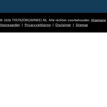
© 2026 THUISZORGWINKEL.NL. Alle rechten voorbehouden.
Algemene
Voorwaarden
|
Privacyverklaring
|
Disclaimer
|
Sitemap