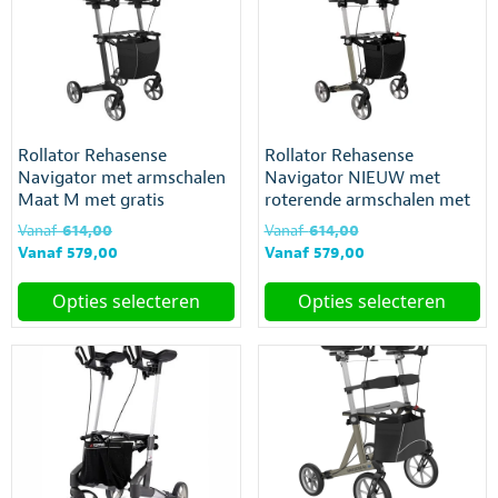
heeft
meerdere
variaties.
Deze
optie
kan
gekozen
Rollator Rehasense
Rollator Rehasense
worden
Navigator met armschalen
Navigator NIEUW met
op
Maat M met gratis
roterende armschalen met
de
rugsteun
gratis rugsteun
productpagina
Oorspronkelijke
Oorspronkelijke
Vanaf
614,00
Vanaf
614,00
prijs
Huidige
prijs
Huidige
Vanaf
579,00
Vanaf
579,00
was:
prijs
was:
prijs
Vanaf
is:
Vanaf
is:
Opties selecteren
Opties selecteren
€614,00.
Vanaf
€614,00.
Vanaf
Dit
Dit
€579,00.
€579,00.
product
product
heeft
heeft
meerdere
meerdere
variaties.
variaties.
Deze
Deze
optie
optie
kan
kan