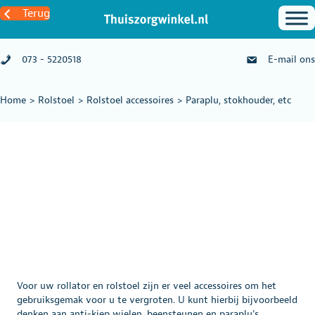
Terug
073 - 5220518
E-mail ons
Home
>
Rolstoel
>
Rolstoel accessoires
>
Paraplu, stokhouder, etc
Voor uw rollator en rolstoel zijn er veel accessoires om het
gebruiksgemak voor u te vergroten. U kunt hierbij bijvoorbeeld
denken aan anti-kiep wielen, beensteunen en paraplu’s.