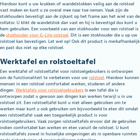
Hierdoor kunt u uw krukken of wandelstokken veilig aan de rolstoel
vast maken en kunt u ze overal mee naar toe nemen. Vaak zijn de
stokhouders bevestigt aan de zijkant op het frame aan het wiel van de
rollator. U klikt de wandelstok dan vast en hij is bevestigd dus kunt u
hem gebruiken. Een voorbeeld van een stokhouder voor een rolstoel is
de
stokhouder voor G-Lite rolstoel
. Dit is een stokhouder die u op uw
rolstoel kan bevestigen. Let wel op! Ook dit product is merkafhankelijk
en past dus niet op elke rolstoel.
Werktafel en rolstoeltafel
Een werktafel of rolstoeltafel voor rolstoelgebruikers is ontworpen
om de functionaliteit te verbeteren voor uw
rolstoel
. Hierdoor kunnen
mensen in een rolstoel comfortabel werken, studeren of andere
dingen.
Werktafels voor rolstoelgebruikers
is een tafel die is
ontworpen zodat u gewoon aan dingen kan werken terwijl u in uw
rolstoel zit. Een rolstoeltafel kunt u niet alleen gebruiken om te
werken maar kunt u ook gebruiken om bijvoorbeeld te eten dit omdat
een rolstoeltafel vaak een toegankelijk product is voor
rolstoelgebruikers. Vaak zorgen rolstoeltafels ervoor dat de gebruiker
indien comfortabel kan werken en eten vanuit de rolstoel. U kunt
rolstoeltafels zowel in huiselijke omgevingen als in openbare ruimtes