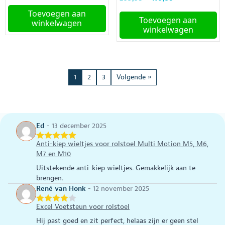
prijs
prijs
prijs
prijs
was:
is:
Toevoegen aan
was:
is:
Toevoegen aan
€325,00.
€299,00.
winkelwagen
€209,95.
€179,95.
winkelwagen
1
2
3
Volgende »
Ed
-
13 december 2025
Anti-kiep wieltjes voor rolstoel Multi Motion M5, M6,
M7 en M10
Uitstekende anti-kiep wieltjes. Gemakkelijk aan te
brengen.
René van Honk
-
12 november 2025
Excel Voetsteun voor rolstoel
Hij past goed en zit perfect, helaas zijn er geen stel