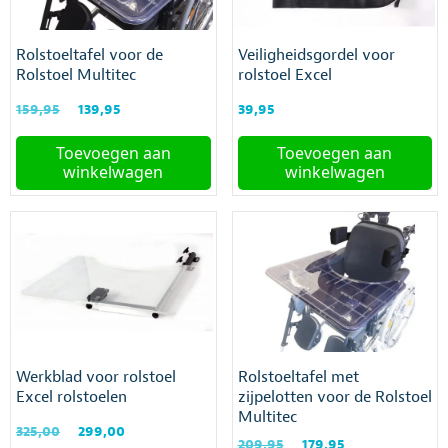
gekozen
worden
Rolstoeltafel voor de
Veiligheidsgordel voor
op
Rolstoel Multitec
rolstoel Excel
de
productpagina
Oorspronkelijke
Huidige
159,95
139,95
39,95
prijs
prijs
was:
is:
Toevoegen aan
Toevoegen aan
€159,95.
€139,95.
winkelwagen
winkelwagen
Werkblad voor rolstoel
Rolstoeltafel met
Excel rolstoelen
zijpelotten voor de Rolstoel
Multitec
Oorspronkelijke
Huidige
325,00
299,00
Oorspronkelijke
Huidige
209,95
179,95