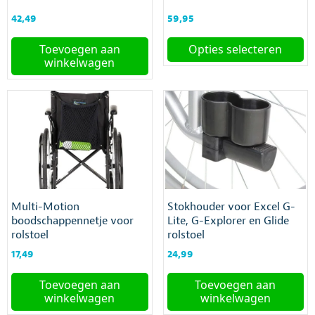
42,49
59,95
Toevoegen aan
Opties selecteren
winkelwagen
Dit
product
heeft
meerdere
variaties.
Deze
optie
kan
gekozen
worden
Multi-Motion
Stokhouder voor Excel G-
op
boodschappennetje voor
Lite, G-Explorer en Glide
de
rolstoel
rolstoel
productpagina
17,49
24,99
Toevoegen aan
Toevoegen aan
winkelwagen
winkelwagen