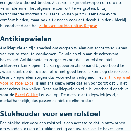
een goede uitkomst bieden. Zitkussens zijn ontworpen om druk te
verminderen en het algemene comfort te vergroten. Er zijn
verschillende soorten zitkussens. Zo heb je zitkussens die extra
comfort bieden, maar ook zitkussens voor antidecubitus denk hierbij
bijvoorbeeld aan het
zitkussen antidecubitus Repose
.
Antikiepwielen
Antikiepwielen zijn speciaal ontworpen wielen om achterover kiepen
van een rolstoel te voorkomen. De wielen zijn aan de achterkant
bevestigd. Antikiepwielen zorgen ervoor dat uw rolstoel niet
achterover kan kiepen. Dit kan gebeuren als iemand bijvoorbeeld te
zwaar leunt op de rolstoel of u niet goed terecht komt op de rolstoel.
De antikiepwielen zorgen dus voor extra veiligheid. Het
a
nti-kiep wiel
voor rolstoel Excel
is een antikiepwieltje dat er voor zorgt dat u niet
naar achter kan vallen. Deze antikiepwielen zijn bijvoorbeeld geschikt
voor de
Excel G-Lite
Let wel op! De meeste antikiepwieltjes zijn
merkafhankelijk, dus passen ze niet op elke rolstoel.
Stokhouder voor een rolstoel
Een stokhouder voor een rolstoel is een accessoire dat is ontworpen
om wandelstokken of krukken veilig aan uw rolstoel te bevestigen.