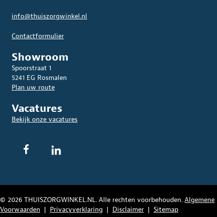
info@thuiszorgwinkel.nl
Contactformulier
Showroom
Spoorstraat 1
5241 EG Rosmalen
Plan uw route
Vacatures
Bekijk onze vacatures
© 2026 THUISZORGWINKEL.NL. Alle rechten voorbehouden.
Algemene
Voorwaarden
|
Privacyverklaring
|
Disclaimer
|
Sitemap