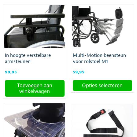
In hoogte verstelbare
Multi-Motion beensteun
armsteunen
voor rolstoel M1
99,95
59,95
Toevoegen aan
Opties selecteren
winkelwagen
Dit
product
heeft
meerdere
variaties.
Deze
optie
kan