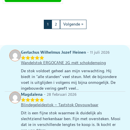
product
heeft
meerdere
variaties.
1
2
Volgende »
Deze
optie
kan
gekozen
worden
Gerlachus Wilhelmus Jozef Heinen
-
11 juli 2026
op
Wandelstok ERGOCANE 2G mét schokdemping
de
productpagina
De stok voldoet geheel aan mijn verwachting. Hij
biedt in "alle standen" veel steun. Met de bijzondere
voet is uitglijden i volgens mij bijna onmogelijk. De
ingebouwde vering geeft veel...
Magdalena
-
28 februari 2026
Blindegeleidestok – Taststok Opvouwbaar
Dit is een fijne stok waarmee ik duidelijk als
slechtziend herkenbaar ben. Fijn met oversteken. Mooi
dat ie in verschillende lengtes te koop is. Ik kocht er