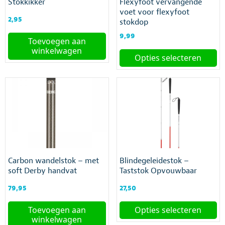
Stokkikker
Flexyfoot vervangende
worden
op
voet voor flexyfoot
op
de
2,95
stokdop
de
productpagina
productpagina
9,99
Toevoegen aan
winkelwagen
Opties selecteren
Dit
product
heeft
meerdere
variaties.
Deze
optie
kan
gekozen
Carbon wandelstok – met
Blindegeleidestok –
worden
soft Derby handvat
Taststok Opvouwbaar
op
de
79,95
27,50
productpagina
Toevoegen aan
Opties selecteren
winkelwagen
Dit