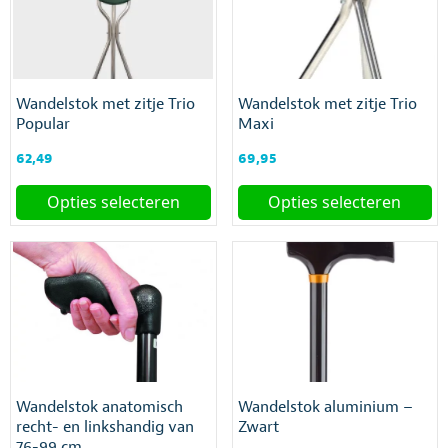
Wandelstok met zitje Trio
Wandelstok met zitje Trio
Popular
Maxi
62,49
69,95
Opties selecteren
Opties selecteren
Dit
Dit
product
product
heeft
heeft
meerdere
meerdere
variaties.
variaties.
Deze
Deze
optie
optie
kan
kan
gekozen
gekozen
Wandelstok anatomisch
Wandelstok aluminium –
worden
worden
recht- en linkshandig van
Zwart
op
op
76-99 cm