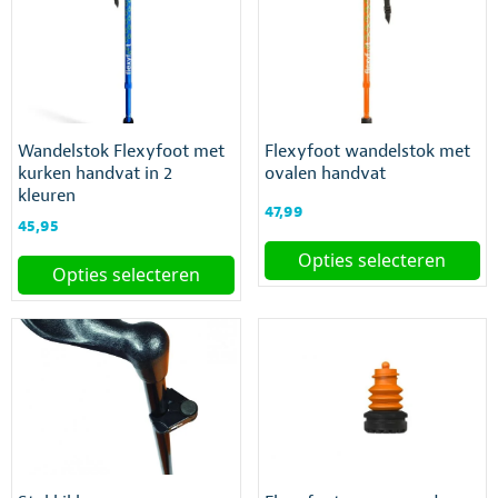
variaties.
meerdere
Deze
variaties.
optie
Deze
kan
optie
gekozen
kan
worden
gekozen
Wandelstok Flexyfoot met
Flexyfoot wandelstok met
op
worden
kurken handvat in 2
ovalen handvat
de
op
kleuren
productpagina
de
47,99
productpagina
45,95
Opties selecteren
Opties selecteren
Dit
Dit
product
product
heeft
heeft
meerdere
meerdere
variaties.
variaties.
Deze
Deze
optie
optie
kan
kan
gekozen
gekozen
worden