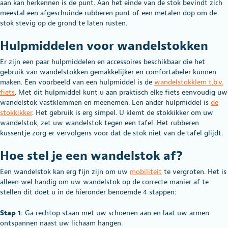
aan kan herkennen is de punt. Aan het einde van de stok bevindt zich
meestal een afgeschuinde rubberen punt of een metalen dop om de
stok stevig op de grond te laten rusten.
Hulpmiddelen voor wandelstokken
Er zijn een paar hulpmiddelen en accessoires beschikbaar die het
gebruik van wandelstokken gemakkelijker en comfortabeler kunnen
maken. Een voorbeeld van een hulpmiddel is de
wandelstokklem t.b.v.
fiets
. Met dit hulpmiddel kunt u aan praktisch elke fiets eenvoudig uw
wandelstok vastklemmen en meenemen. Een ander hulpmiddel is
de
stokkikker
. Het gebruik is erg simpel. U klemt de stokkikker om uw
wandelstok, zet uw wandelstok tegen een tafel. Het rubberen
kussentje zorg er vervolgens voor dat de stok niet van de tafel glijdt.
Hoe stel je een wandelstok af?
Een wandelstok kan erg fijn zijn om uw
mobiliteit
te vergroten. Het is
alleen wel handig om uw wandelstok op de correcte manier af te
stellen dit doet u in de hieronder benoemde 4 stappen:
Stap 1
: Ga rechtop staan met uw schoenen aan en laat uw armen
ontspannen naast uw lichaam hangen.