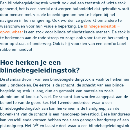
Een blindebegeleidingstok wordt ook wel een taststok of witte stok
genoemd, het is een special ontworpen hulpmiddel dat gebruikt wordt
door mensen met visuele beperkingen om hen te helpen bij het
navigeren in hun omgeving. Ook worden ze gebruikt om andere te
waarschuwen voor hun visuele beperking. De
blindegeleidestok –
opvouwbaar
is een stok voor blinde of slechtziende mensen. De stok is
te herkennen aan de rode streep en zorgt ook voor tast en herkenning
voor op straat of onderweg. Ook is hij voorzien van een comfortabel
rubberen handvat.
Hoe herken je een
blindebegeleidingstok?
De standaardvorm van een blindebegeleidingstok is vaak te herkennen
aan 3 onderdelen. De eerste is de schacht, de schacht van een blinde
begeleiding stok is lang, dun en gemaakt van materialen zoals
aluminium of koolstofvezel. De schacht kan worden aangepast aan de
behoefte van de gebruiker. Het tweede onderdeel waar u een
blindebegeleidingstok aan kan herkennen is de handgreep, aan de
bovenkant van de schacht is een handgreep bevestigd. Deze handgreep
kan verschillende vormen hebben zoals een gebogen handgreep of een
de
pistoolgreep. Het 3
en laatste deel waar u een blindebegeleidingstok