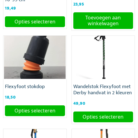
de
de
23,95
productpagina
productpagina
19,49
Toevoegen aan
Opties selecteren
winkelwagen
Dit
product
heeft
meerdere
variaties.
Deze
optie
kan
gekozen
worden
Flexyfoot stokdop
Wandelstok Flexyfoot met
op
Derby handvat in 2 kleuren
18,50
de
49,90
productpagina
Opties selecteren
Opties selecteren
Dit
product
Dit
heeft
product
meerdere
heeft