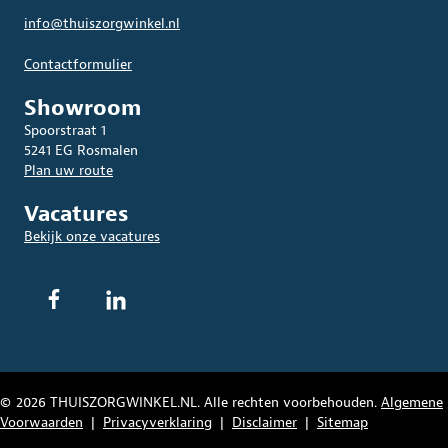
info@thuiszorgwinkel.nl
Contactformulier
Showroom
Spoorstraat 1
5241 EG Rosmalen
Plan uw route
Vacatures
Bekijk onze vacatures
© 2026 THUISZORGWINKEL.NL. Alle rechten voorbehouden.
Algemene
Voorwaarden
|
Privacyverklaring
|
Disclaimer
|
Sitemap