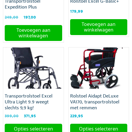
Transportrolstoel
Rolstoel Excel G-Basic+
de
Expedition Plus
productpagina
179,99
Oorspronkelijke
Huidige
249,00
197,00
prijs
prijs
Toevoegen aan
was:
is:
winkelwagen
Toevoegen aan
€249,00.
€197,00.
winkelwagen
Transportrolstoel Excel
Rolstoel Aidapt DeLuxe
Ultra Light 9.9 weegt
VA170, transportrolstoel
slechts 9,9 kg!
met remmen
Oorspronkelijke
Huidige
399,00
371,95
229,95
prijs
prijs
was:
is:
Opties selecteren
Opties selecteren