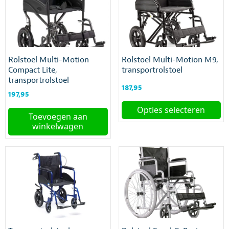
variaties.
variaties.
Deze
Deze
optie
optie
kan
kan
gekozen
gekozen
worden
Rolstoel Multi-Motion
Rolstoel Multi-Motion M9,
worden
op
Compact Lite,
transportrolstoel
op
de
transportrolstoel
de
productpagina
187,95
productpagina
197,95
Opties selecteren
Toevoegen aan
Dit
winkelwagen
product
heeft
meerdere
variaties.
Deze
optie
kan
gekozen
worden
op