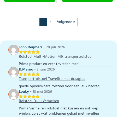
€399,00.
€371,95.
Dit
Dit
product
product
heeft
heeft
meerdere
meerdere
1
2
Volgende »
variaties.
variaties.
Deze
Deze
optie
optie
kan
kan
gekozen
gekozen
John Reijmers
-
20 juli 2026
worden
worden
op
op
Rolstoel Multi-Motion M9, transportrolstoel
de
de
Prima product en zeer tevreden mee!
productpagina
productpagina
K.Manro
-
3 juni 2026
Transportrolstoel Travelite met draagtas
goede opvouwbare rolstoel voor een leuk bedrag
Louky
-
18 mei 2026
Rolstoel D100 Vermeiren
Prima Vermeiren rolstoel met kussen en antikiep-
wielen. Eerst wat problemen gehad met invullen