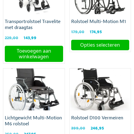
Transportrolstoel Travelite
Rolstoel Multi-Motion M1
met draagtas
Oorspronkelijke
Huidige
179,00
174,95
Oorspronkelijke
Huidige
prijs
prijs
229,00
143,99
prijs
prijs
was:
is:
Opties selecteren
was:
is:
€179,00.
€174,95.
Toevoegen aan
Dit
€229,00.
€143,99.
winkelwagen
product
heeft
meerdere
variaties.
Deze
optie
kan
gekozen
worden
op
Lichtgewicht Multi-Motion
Rolstoel D100 Vermeiren
de
M6 rolstoel
productpagina
Oorspronkelijke
Huidige
399,00
246,95
Oorspronkelijke
Huidige
prijs
prijs