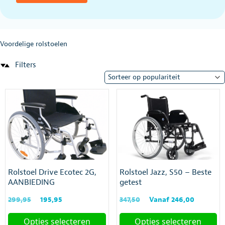
Voordelige rolstoelen
Filters
Rolstoel Drive Ecotec 2G,
Rolstoel Jazz, S50 – Beste
AANBIEDING
getest
Oorspronkelijke
Huidige
Oorspronkelijke
Huidig
299,95
195,95
347,50
Vanaf
246,00
prijs
prijs
prijs
prijs
was:
is:
was:
is:
Opties selecteren
Opties selecteren