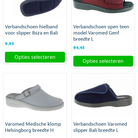
Deze
Deze
optie
optie
kan
kan
gekozen
gekozen
Verbandschoen hielband
Verbandschoen open teen
worden
worden
voor slipper Ibiza en Bali
model Varomed Genf
op
op
breedte L
de
de
9,95
productpagina
productpagina
94,45
Opties selecteren
Opties selecteren
Dit
Dit
product
product
heeft
heeft
meerdere
meerdere
variaties.
variaties.
Deze
Deze
optie
optie
kan
kan
gekozen
gekozen
worden
Varomed Medische klomp
Verbandschoen Varomed
worden
op
Helsingborg breedte H
slipper Bali breedte L
op
de
de