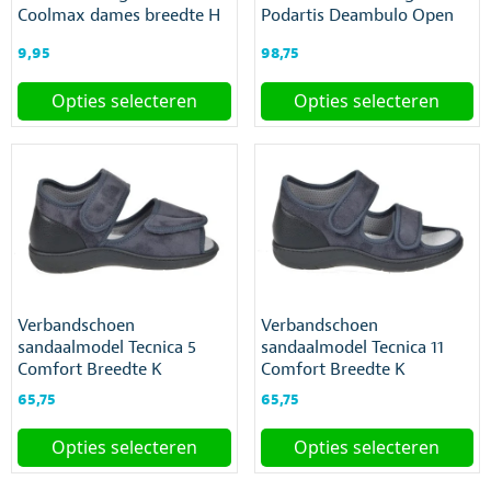
op
Coolmax dames breedte H
Podartis Deambulo Open
op
de
de
productpagina
9,95
98,75
productpagina
Opties selecteren
Opties selecteren
Dit
Dit
product
product
heeft
heeft
meerdere
meerdere
variaties.
variaties.
Deze
Deze
optie
optie
kan
kan
gekozen
gekozen
Verbandschoen
Verbandschoen
worden
worden
sandaalmodel Tecnica 5
sandaalmodel Tecnica 11
op
op
Comfort Breedte K
Comfort Breedte K
de
de
productpagina
productpagina
65,75
65,75
Opties selecteren
Opties selecteren
Dit
Dit