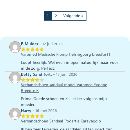
product
product
heeft
heeft
meerdere
meerdere
1
2
Volgende »
variaties.
variaties.
Deze
Deze
optie
optie
kan
kan
gekozen
gekozen
B Mulder
-
12 juli 2026
worden
worden
op
op
Varomed Medische klomp Helsingborg breedte H
de
de
Loopt heerlijk. Wel even inlopen natuurlijk maar voor
productpagina
productpagina
in de zorg. Perfect.
Betty Sandifort.
-
15 juni 2026
Verbandschoen sandaal model Varomed Yvonne
Breedte K
Prima. Goede schoen en zit lekker volgens mijn
moeder.
Harry
-
16 mei 2026
Verbandschoen Sandaal Podartis Caravaggio
Ik ben zeer tevreden, de sandalen zitten goed, zijn