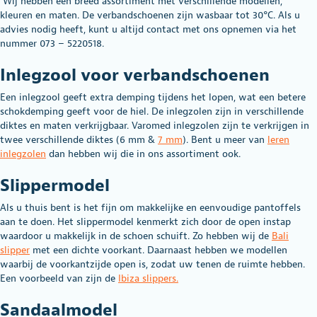
Wij hebben een breed assortiment met verschillende modellen,
kleuren en maten. De verbandschoenen zijn wasbaar tot 30°C. Als u
advies nodig heeft, kunt u altijd contact met ons opnemen via het
nummer 073 – 5220518.
Inlegzool voor verbandschoenen
Een inlegzool geeft extra demping tijdens het lopen, wat een betere
schokdemping geeft voor de hiel. De inlegzolen zijn in verschillende
diktes en maten verkrijgbaar. Varomed inlegzolen zijn te verkrijgen in
twee verschillende diktes (6 mm &
7 mm
). Bent u meer van
leren
inlegzolen
dan hebben wij die in ons assortiment ook.
Slippermodel
Als u thuis bent is het fijn om makkelijke en eenvoudige pantoffels
aan te doen. Het slippermodel kenmerkt zich door de open instap
waardoor u makkelijk in de schoen schuift. Zo hebben wij de
Bali
slipper
met een dichte voorkant. Daarnaast hebben we modellen
waarbij de voorkantzijde open is, zodat uw tenen de ruimte hebben.
Een voorbeeld van zijn de
Ibiza slippers
.
Sandaalmodel