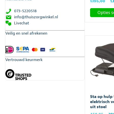
Oo
1.195,00
1
pr
073-5220518
Opties s
wa
info@thuiszorgwinkel.nl
€1
Dit
Livechat
product
heeft
Veilig en snel afrekenen
meerdere
variaties.
Deze
optie
Vertrouwd keurmerk
kan
gekozen
worden
op
de
productpagin
Sta op hulp
elektrisch 
uit stoel