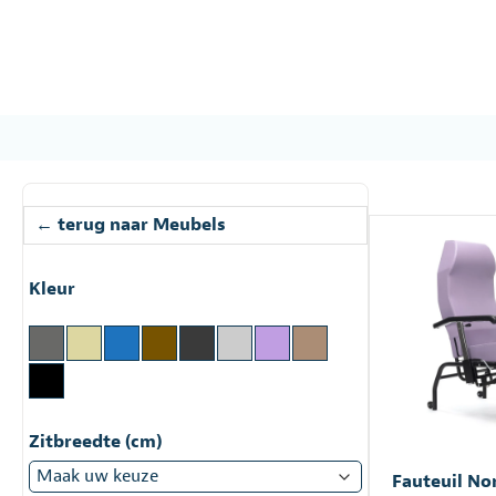
←
terug naar Meubels
Kleur
Zitbreedte (cm)
Fauteuil N