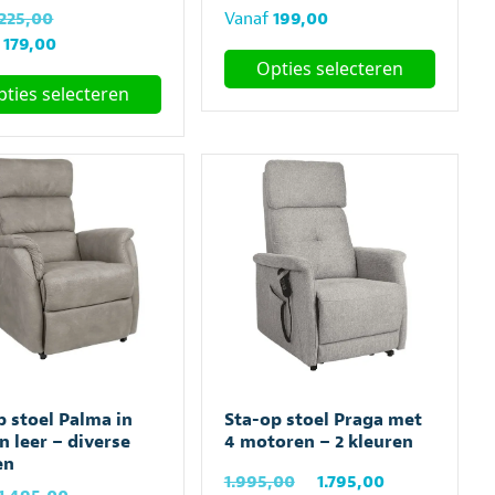
Oorspronkelijke
225,00
Vanaf
199,00
prijs
Huidige
f
179,00
Opties selecteren
was:
prijs
ties selecteren
Vanaf
is:
Dit
€225,00.
Vanaf
product
€179,00.
ct
heeft
meerdere
ere
variaties.
es.
Deze
optie
kan
gekozen
en
worden
n
op
de
productpagina
p stoel Palma in
Sta-op stoel Praga met
ctpagina
n leer – diverse
4 motoren – 2 kleuren
en
Oorspronkelijke
Huidige
1.995,00
1.795,00