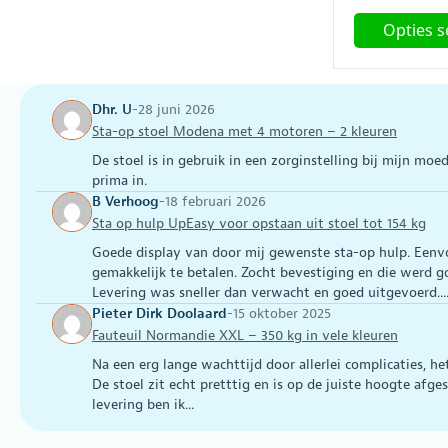
p
Opties s
w
€
Dit
product
heeft
Dhr. U
-
28 juni 2026
meerdere
Sta-op stoel Modena met 4 motoren – 2 kleuren
variaties.
De stoel is in gebruik in een zorginstelling bij mijn moede
Deze
prima in.
optie
B Verhoog
-
18 februari 2026
kan
Sta op hulp UpEasy voor opstaan uit stoel tot 154 kg
gekozen
Goede display van door mij gewenste sta-op hulp. Eenvo
worden
gemakkelijk te betalen. Zocht bevestiging en die werd
op
Levering was sneller dan verwacht en goed uitgevoerd...
de
Pieter Dirk Doolaard
-
15 oktober 2025
productpagin
Fauteuil Normandie XXL – 350 kg in vele kleuren
Na een erg lange wachttijd door allerlei complicaties, he
De stoel zit echt pretttig en is op de juiste hoogte afge
levering ben ik...