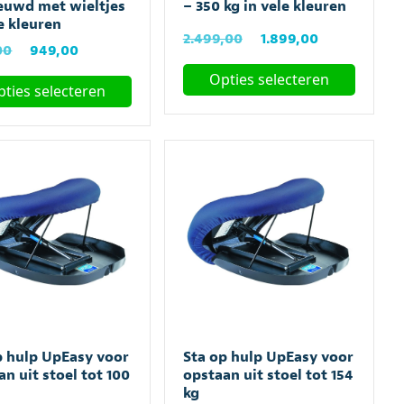
euwd met wieltjes
– 350 kg in vele kleuren
le kleuren
Oorspronkelijke
Huidige
2.499,00
1.899,00
Oorspronkelijke
Huidige
00
949,00
prijs
prijs
prijs
prijs
Opties selecteren
was:
is:
ties selecteren
was:
is:
€2.499,00.
€1.899,00.
Dit
€1.149,00.
€949,00.
product
ct
heeft
meerdere
ere
variaties.
es.
Deze
optie
kan
gekozen
en
worden
n
op
de
productpagina
p hulp UpEasy voor
Sta op hulp UpEasy voor
ctpagina
an uit stoel tot 100
opstaan uit stoel tot 154
kg