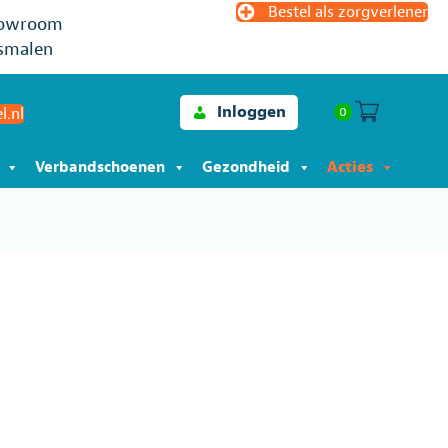
Bestel als zorgverlener
owroom
smalen
Inloggen
0
l.nl
Verbandschoenen
Gezondheid
Acties