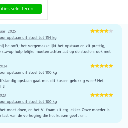
ties selecteren
ct
uari 2025
ere
or opstaan uit stoel tot 154 kg
es.
j belooft; het vergemakkelijkt het opstaan en zit prettig,
e sta-op hulp lelijke moeten achterlaat op de stoelen; ook met
2024
en
or opstaan uit stoel tot 100 kg
n
elfstandig opstaan gaat met dit kussen gelukkig weer! Het
cht!
ctpagina
2023
or opstaan uit stoel tot 100 kg
het moet doen, en het V- foam zit erg lekker. Onze moeder is
n last van de verhoging die het kussen geeft en...