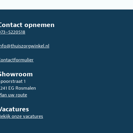
Contact opnemen
073–5220518
info@thuiszorgwinkel.nl
Contactformulier
Showroom
Spoorstraat 1
5241 EG Rosmalen
Plan uw route
Vacatures
Bekijk onze vacatures