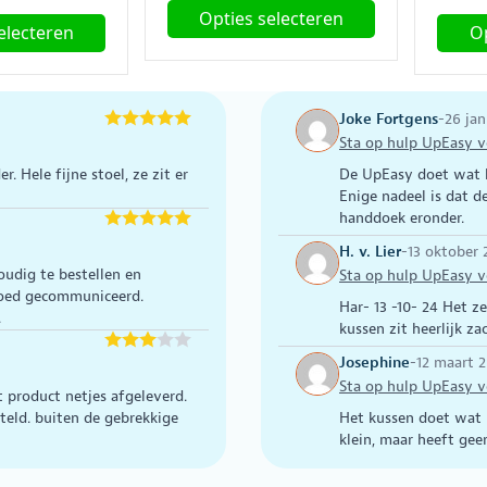
rijs
prijs
Opties selecteren
was:
is:
electeren
Op
as:
is:
€1.995,00.
€1.779,00.
Dit
2.095,00.
€1.825,00.
Dit
product
produ
heeft
heeft
Joke Fortgens
-
26 jan
meerdere
meerd
Sta op hulp UpEasy vo
variaties.
variati
Deze
r. Hele fijne stoel, ze zit er
De UpEasy doet wat hi
Deze
Enige nadeel is dat d
optie
optie
handdoek eronder.
kan
kan
gekozen
H. v. Lier
-
13 oktober 
gekoz
worden
udig te bestellen en
Sta op hulp UpEasy vo
worde
 goed gecommuniceerd.
op
Har- 13 -10- 24 Het z
op
.
de
kussen zit heerlijk za
de
productpagina
a
produ
Josephine
-
12 maart 
Sta op hulp UpEasy vo
t product netjes afgeleverd.
steld. buiten de gebrekkige
Het kussen doet wat 
klein, maar heeft gee