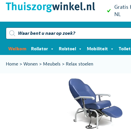
Gratis
NL
Producten
zoeken
Welkom
Rollator
Rolstoel
Mobiliteit
Toile
Home
>
Wonen
>
Meubels
>
Relax stoelen