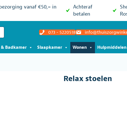
 bezorging vanaf €50,= in
Achteraf
Sh
betalen
Ro
073 - 5220518
info@thuiszorgwinke
t & Badkamer
Slaapkamer
Wonen
Hulpmiddelen
Relax stoelen