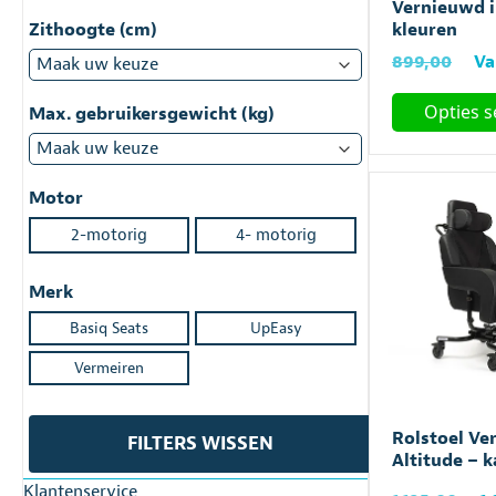
Vernieuwd i
Zithoogte (cm)
kleuren
Oo
899,00
Va
pri
Opties s
wa
Max. gebruikersgewicht (kg)
€8
Dit
product
heeft
Motor
meerdere
2-motorig
4- motorig
variaties.
Deze
Merk
optie
kan
Basiq Seats
UpEasy
gekozen
Vermeiren
worden
op
de
Rolstoel Ve
FILTERS WISSEN
productpagin
Altitude – 
Klantenservice