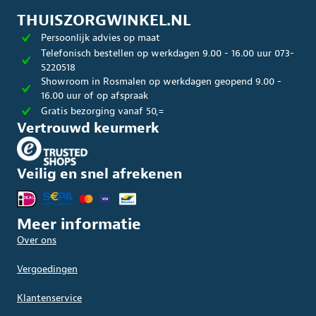
optie
kan
kan
gekoze
THUISZORGWINKEL.NL
gekozen
worde
Persoonlijk advies op maat
worden
op
op
de
Telefonisch bestellen op werkdagen 9.00 - 16.00 uur 073-
de
produc
5220518
productpagina
Showroom in Rosmalen op werkdagen geopend 9.00 -
16.00 uur of op afspraak
Gratis bezorging vanaf 50,=
Vertrouwd keurmerk
Veilig en snel afrekenen
Meer informatie
Over ons
Vergoedingen
Klantenservice