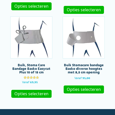
Dit
d
uit 5
Dit
5.00
product
Opties selecteren
uit 5
produc
Opties selecteren
heeft
heeft
meerdere
meerde
variaties.
variatie
Deze
Deze
optie
optie
kan
kan
gekozen
gekoze
worden
worde
op
op
de
de
productpagina
produc
Buik, Stoma Care
Buik Stomacare bandage
Bandage Basko Easycut
Basko diverse hoogtes
Plus 10 of 15 cm
met 8,5 cm opening
Vanaf
95,00
Gewaardeer
Vanaf
69,95
Dit
d
Dit
produc
5.00
Opties selecteren
uit 5
product
heeft
Opties selecteren
heeft
meerde
meerdere
variatie
variaties.
Deze
Deze
optie