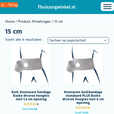
Terug
Home
/ Product Afmetingen / 15 cm
15 cm
Gesorteerd
Toont alle 4 resultaten
op
populariteit
Buik Stomacare bandage
Stomacare buikbandage
Basko diverse hoogtes
standaard PLUS Basko
met 7,2 cm opening
diverse hoogtes met 6 cm
opening
Gewaardeer
Vanaf
85,00
d
Gewaardeer
Vanaf
0,00
4.60