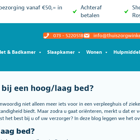
 bezorging vanaf €50,= in
Achteraf
Sh
betalen
Ro
073 - 5220518
info@thuiszorgwinke
ilet & Badkamer
Slaapkamer
Wonen
Hulpmidde
 bij een hoog/laag bed?
woordig niet alleen meer iets voor in een verpleeghuis of zie
tandigheid biedt. Maar zodra u gaat oriënteren, merkt u dat er v
t het best bij u of uw verzorger? In deze blog leggen we het over
laag bed?