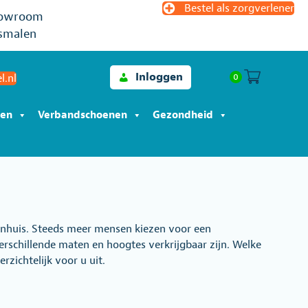
Bestel als zorgverlener
owroom
smalen
Inloggen
0
l.nl
len
Verbandschoenen
Gezondheid
kenhuis. Steeds meer mensen kiezen voor een
erschillende maten en hoogtes verkrijgbaar zijn. Welke
zichtelijk voor u uit.