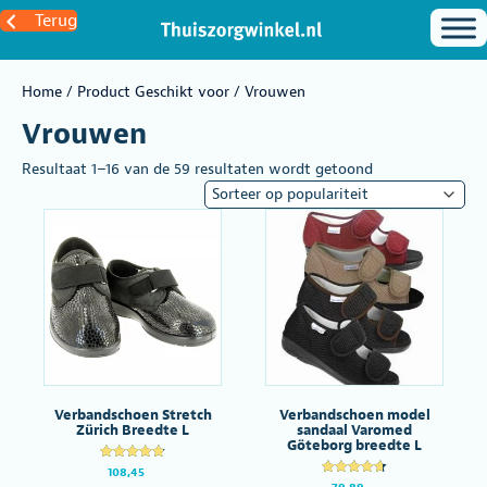
Terug
Home
/ Product Geschikt voor / Vrouwen
Vrouwen
Gesorteerd
Resultaat 1–16 van de 59 resultaten wordt getoond
op
populariteit
Verbandschoen Stretch
Verbandschoen model
Zürich Breedte L
sandaal Varomed
Göteborg breedte L
Gewaardeer
108,45
d
Gewaardeer
79,89