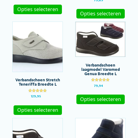
Dit
4.81
d
uit 5
Dit
4.70
product
Opties selecteren
uit 5
produc
Opties selecteren
heeft
heeft
meerdere
meerde
variaties.
variatie
Deze
Deze
optie
optie
kan
kan
gekozen
gekoze
worden
worde
op
op
de
Verbandschoen
de
productpagina
laagmodel Varomed
produc
Genua Breedte L
Verbandschoen Stretch
Teneriffa Breedte L
Gewaardeer
79,94
d
Dit
4.94
uit 5
Gewaardeer
129,95
produc
Opties selecteren
d
Dit
5.00
heeft
uit 5
product
meerde
Opties selecteren
heeft
variatie
meerdere
Deze
variaties.
optie
Deze
kan
optie
gekoze