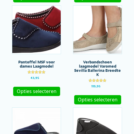
heeft
heeft
meerdere
meerde
variaties.
variatie
Deze
Deze
optie
optie
kan
kan
gekozen
gekoze
worden
worde
op
op
de
de
productpagina
produc
Pantoffel MSF voor
Verbandschoen
dames Laagmodel
laagmodel Varomed
Sevilla Ballerina Breedte
K
Gewaardeer
43,95
d
Dit
4.90
Gewaardeer
119,95
uit 5
product
d
Opties selecteren
Dit
5.00
heeft
uit 5
produc
Opties selecteren
meerdere
heeft
variaties.
meerde
Deze
variatie
optie
Deze
kan
optie
gekozen
kan
worden