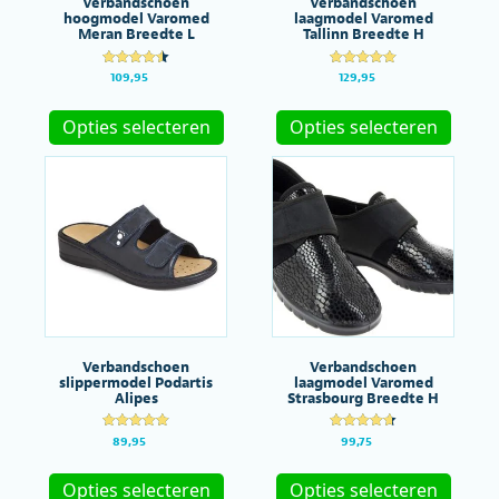
Verbandschoen
Verbandschoen
hoogmodel Varomed
laagmodel Varomed
Meran Breedte L
Tallinn Breedte H
Gewaardee
Gewaardeer
109,95
129,95
rd
d
Dit
Dit
4.53
4.89
uit 5
uit 5
product
produc
Opties selecteren
Opties selecteren
heeft
heeft
meerdere
meerde
variaties.
variatie
Deze
Deze
optie
optie
kan
kan
gekozen
gekoze
worden
worde
op
op
de
de
productpagina
produc
Verbandschoen
Verbandschoen
slippermodel Podartis
laagmodel Varomed
Alipes
Strasbourg Breedte H
Gewaardeer
Gewaardeer
89,95
99,75
d
d
Dit
Dit
4.88
4.64
uit 5
uit 5
product
produc
Opties selecteren
Opties selecteren