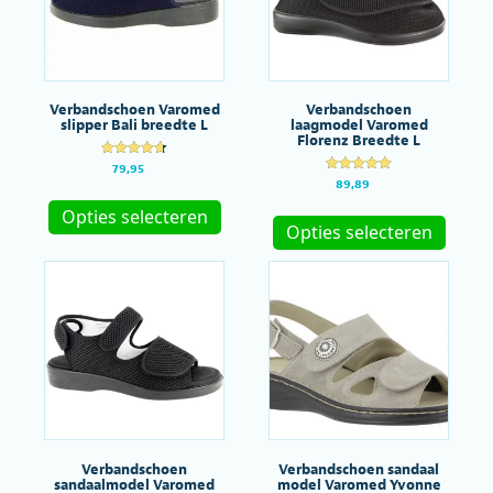
gekoze
op
worde
de
op
productpagina
de
produc
Verbandschoen Varomed
Verbandschoen
slipper Bali breedte L
laagmodel Varomed
Florenz Breedte L
Gewaardeer
79,95
d
Gewaardeer
89,89
Dit
4.67
d
uit 5
Dit
5.00
product
Opties selecteren
uit 5
produc
Opties selecteren
heeft
heeft
meerdere
meerde
variaties.
variatie
Deze
Deze
optie
optie
kan
kan
gekozen
gekoze
worden
worde
op
op
de
de
productpagina
produc
Verbandschoen
Verbandschoen sandaal
sandaalmodel Varomed
model Varomed Yvonne