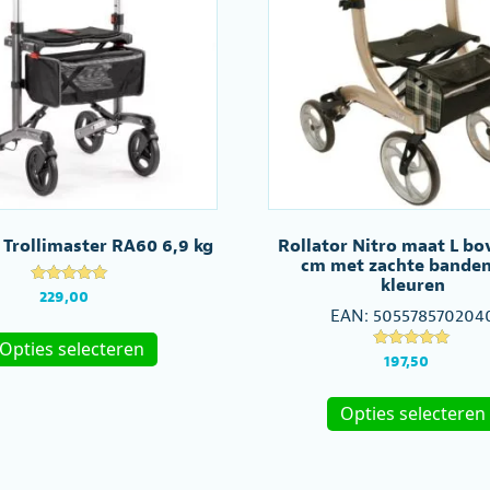
 Trollimaster RA60 6,9 kg
Rollator Nitro maat L bo
cm met zachte banden 
kleuren
Gewaardeerd
229,00
5.00
EAN:
505578570204
uit 5
Dit
Opties selecteren
product
Gewaardeerd
197,50
5.00
heeft
uit 5
meerdere
Opties selecteren
variaties.
Deze
optie