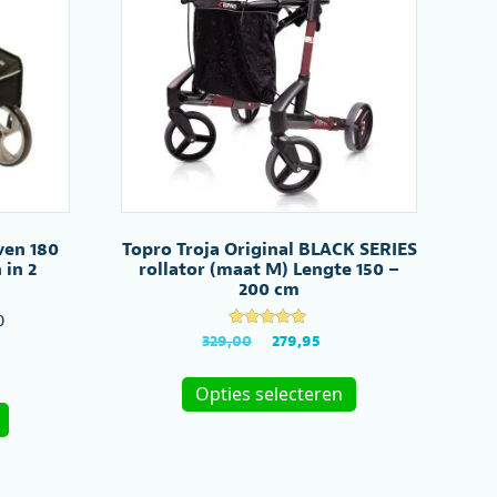
ven 180
Topro Troja Original BLACK SERIES
in 2
rollator (maat M) Lengte 150 –
200 cm
0
Gewaardeerd
Oorspronkelijke
Huidige
329,00
279,95
5.00
prijs
prijs
uit 5
Dit
was:
is:
Opties selecteren
Dit
product
€329,00.
€279,95.
product
heeft
heeft
meerdere
meerdere
variaties.