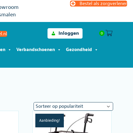
Bestel als zorgverlener
owroom
smalen
Inloggen
0
l.nl
len
Verbandschoenen
Gezondheid
Aanbieding!