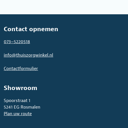
variaties.
Deze
Deze
optie
optie
kan
kan
gekozen
gekozen
worden
Contact opnemen
worden
op
op
de
073–5220518
de
productpagina
productpagina
info@thuiszorgwinkel.nl
Contactformulier
Showroom
Spoorstraat 1
5241 EG Rosmalen
Plan uw route