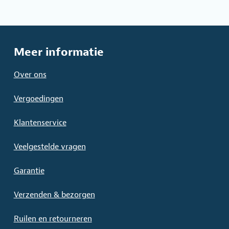
kan
gekozen
worden
op
Meer informatie
de
productpagina
Over ons
Vergoedingen
Klantenservice
Veelgestelde vragen
Garantie
Verzenden & bezorgen
Ruilen en retourneren