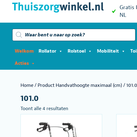
Gratis
NL
Producten
zoeken
Welkom
Rollator
Rolstoel
Mobiliteit
To
Acties
Home
/ Product Handvathoogte maximaal (cm) / 101.
101.0
Gesorteerd
Toont alle 4 resultaten
op
populariteit