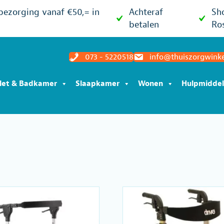
 bezorging vanaf €50,= in
Achteraf
Sh
betalen
Ro
073 - 5220518
info@thuiszorgwinke
ilet & Badkamer
Slaapkamer
Wonen
Hulpmidde
0