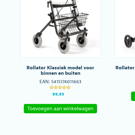
Rollator Klassiek model voor
Rollator
binnen en buiten
EAN:
5415174011663
Gewaardeer
99,95
d
4.81
uit 5
Toevoegen aan winkelwagen