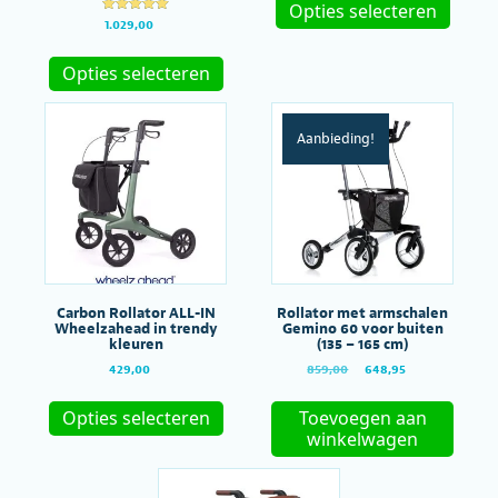
produc
Opties selecteren
€269,00.
€229,00.
Gewaardeer
heeft
1.029,00
d
meerde
Dit
5.00
uit 5
variatie
product
Opties selecteren
Deze
heeft
optie
meerdere
kan
variaties.
Aanbieding!
gekoze
Deze
worde
optie
op
kan
de
gekozen
produc
worden
op
de
productpagina
Carbon Rollator ALL-IN
Rollator met armschalen
Wheelzahead in trendy
Gemino 60 voor buiten
kleuren
(135 – 165 cm)
Oorspronkelijke
Huidige
429,00
859,00
648,95
prijs
prijs
Dit
was:
is:
product
Opties selecteren
Toevoegen aan
€859,00.
€648,95.
heeft
winkelwagen
meerdere
variaties.
Deze