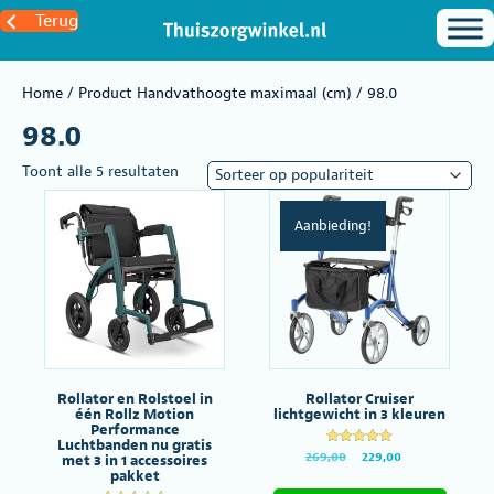
Terug
Home
/ Product Handvathoogte maximaal (cm) / 98.0
98.0
Gesorteerd
Toont alle 5 resultaten
op
populariteit
Aanbieding!
Rollator en Rolstoel in
Rollator Cruiser
één Rollz Motion
lichtgewicht in 3 kleuren
Performance
Luchtbanden nu gratis
Gewaardeer
Oorspronkelijke
Huidige
269,00
229,00
met 3 in 1 accessoires
d
prijs
prijs
pakket
Dit
5.00
was:
is:
uit 5