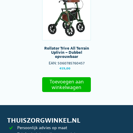
optie
kan
gekozen
worden
op
de
productpagina
Rollator Trive All Terrain
Uplivin – Dubbel
opvouwbaar
EAN:
5060785760457
459,00
Toevoegen aan
winkelwagen
THUISZORGWINKEL.NL
Persoonlijk advies op maat