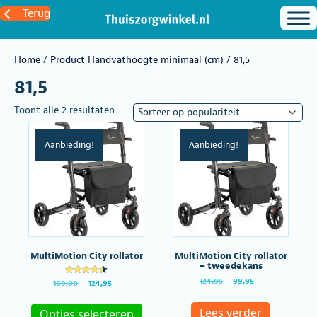
Terug
Home
/ Product Handvathoogte minimaal (cm) / 81,5
81,5
Gesorteerd
Toont alle 2 resultaten
op
populariteit
Aanbieding!
Aanbieding!
MultiMotion City rollator
MultiMotion City rollator
– tweedekans
Oorspronkelijke
Huidige
124,95
99,95
Gewaardee
Oorspronkelijke
Huidige
169,00
124,95
rd
prijs
prijs
prijs
prijs
Dit
4.50
was:
is:
was:
is:
uit 5
product
Lees verder
Opties selecteren
€124,95.
€99,95.
€169,00.
€124,95.