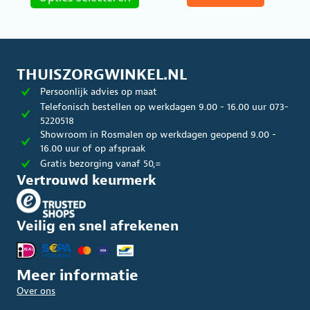
heeft
meerdere
variaties.
Deze
optie
kan
THUISZORGWINKEL.NL
gekozen
Persoonlijk advies op maat
worden
op
Telefonisch bestellen op werkdagen 9.00 - 16.00 uur 073-
de
5220518
productpagina
Showroom in Rosmalen op werkdagen geopend 9.00 -
16.00 uur of op afspraak
Gratis bezorging vanaf 50,=
Vertrouwd keurmerk
Veilig en snel afrekenen
Meer informatie
Over ons