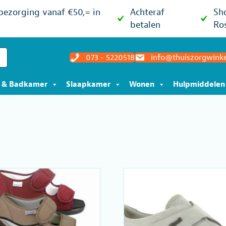
 bezorging vanaf €50,= in
Achteraf
Sh
betalen
Ro
073 - 5220518
info@thuiszorgwinke
t & Badkamer
Slaapkamer
Wonen
Hulpmiddelen
orteerd
ulariteit