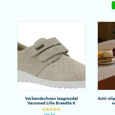
Deze
optie
kan
gekozen
worden
op
de
productpagina
Verbandschoen laagmodel
Anti-sli
Varomed Lille Breedte K
s
Gewaardeer