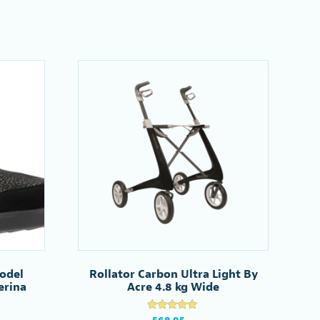
Deze
Deze
optie
optie
kan
kan
gekozen
gekozen
worden
worden
op
op
de
de
productpagina
productpagina
odel
Rollator Carbon Ultra Light By
erina
Acre 4.8 kg Wide
Gewaardeerd