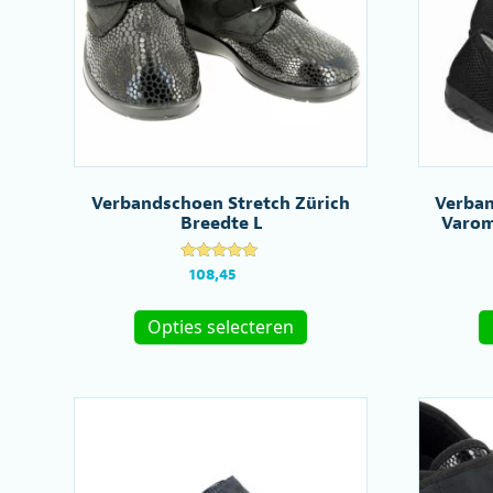
Verbandschoen Stretch Zürich
Verban
Breedte L
Varom
Gewaardeer
108,45
d
4.81
Dit
uit 5
Opties selecteren
product
heeft
meerdere
variaties.
Deze
optie
kan