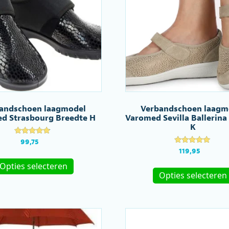
gekozen
worden
op
de
productpagina
andschoen laagmodel
Verbandschoen laagm
d Strasbourg Breedte H
Varomed Sevilla Ballerina
K
Gewaardeer
99,75
d
Gewaardeerd
119,95
4.64
Dit
5.00
uit 5
uit 5
Opties selecteren
product
Opties selecteren
heeft
meerdere
variaties.
Deze
optie