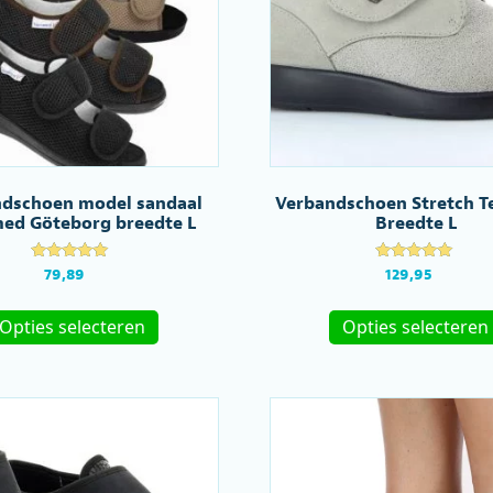
dschoen model sandaal
Verbandschoen Stretch T
ed Göteborg breedte L
Breedte L
Gewaardeer
Gewaardeerd
79,89
129,95
d
5.00
4.70
uit 5
Dit
uit 5
Opties selecteren
Opties selecteren
product
heeft
meerdere
variaties.
Deze
optie
kan