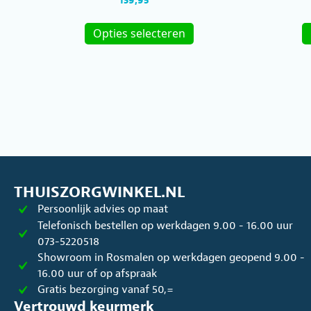
139,95
d
4.67
Dit
uit 5
Opties selecteren
product
heeft
meerdere
variaties.
Deze
optie
kan
gekozen
worden
op
THUISZORGWINKEL.NL
de
Persoonlijk advies op maat
productpagina
Telefonisch bestellen op werkdagen 9.00 - 16.00 uur
073-5220518
Showroom in Rosmalen op werkdagen geopend 9.00 -
16.00 uur of op afspraak
Gratis bezorging vanaf 50,=
Vertrouwd keurmerk