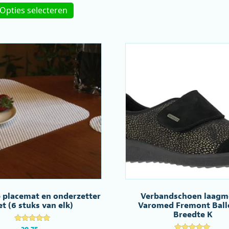
uit 5
Opties selecteren
product
heeft
meerdere
variaties.
Deze
optie
kan
gekozen
worden
op
de
productpagina
p placemat en onderzetter
Verbandschoen laagm
et (6 stuks van elk)
Varomed Fremont Ball
Breedte K
Gewaardeerd