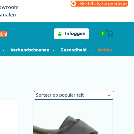
Bestel als zorgverlener
owroom
smalen
Inloggen
0
l.nl
Verbandschoenen
Gezondheid
Acties