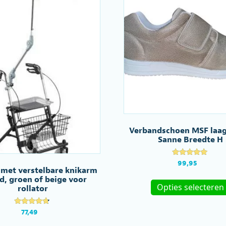
kan
gekozen
worden
op
de
productpagina
Verbandschoen MSF laa
Sanne Breedte H
Gewaardeerd
99,95
5.00
 met verstelbare knikarm
uit 5
d, groen of beige voor
Opties selecteren
rollator
Gewaardee
77,49
rd
4.50
Dit