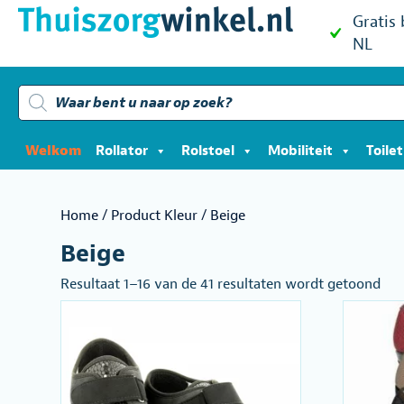
Gratis
NL
Producten
zoeken
Welkom
Rollator
Rolstoel
Mobiliteit
Toile
Home
/ Product Kleur / Beige
Beige
Ges
Resultaat 1–16 van de 41 resultaten wordt getoond
op
pop