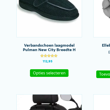
Verbandschoen laagmodel
Ell
Pulman New City Breedte H
Gewaardeer
112,95
d
4.76
Dit
uit 5
Opties selecteren
product
Toevo
heeft
meerdere
variaties.
Deze
optie
kan