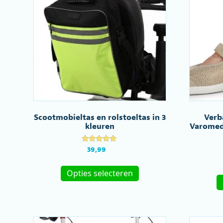
gekozen
worden
op
de
productpagina
Scootmobieltas en rolstoeltas in 3
Verb
kleuren
Varomed 
Gewaardeerd
39,99
5.00
uit 5
Dit
Opties selecteren
product
heeft
meerdere
variaties.
Deze