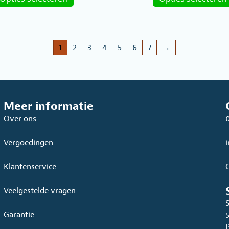
heeft
meerdere
variaties.
Deze
1
2
3
4
5
6
7
→
optie
kan
gekozen
worden
Meer informatie
op
de
Over ons
productpagina
Vergoedingen
Klantenservice
Veelgestelde vragen
Garantie