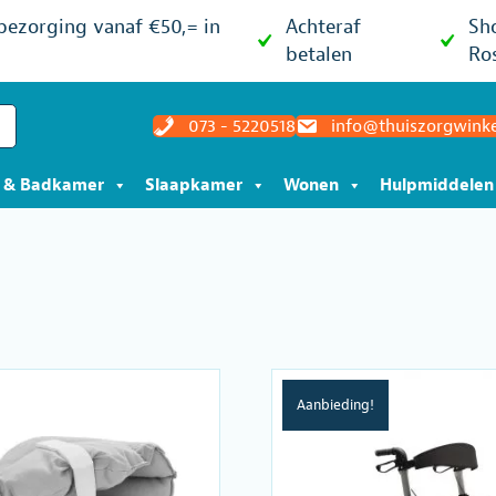
 bezorging vanaf €50,= in
Achteraf
Sh
betalen
Ro
073 - 5220518
info@thuiszorgwinke
t & Badkamer
Slaapkamer
Wonen
Hulpmiddelen
sorteerd
p
pulariteit
Aanbieding!