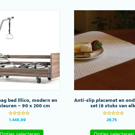
variaties.
Deze
optie
kan
gekozen
worden
op
de
productpagina
ag bed Illico, modern en
Anti-slip placemat en ond
 kleuren – 90 x 200 cm
set (6 stuks van elk
Gewaardeerd
Gewaardeerd
1.445,00
29,75
5.00
5.00
uit 5
uit 5
Dit
Opties selecteren
Opties selecteren
product