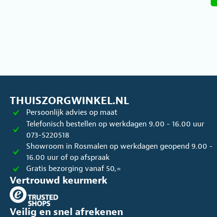
heeft
meerdere
variaties.
Deze
optie
kan
gekozen
worden
op
THUISZORGWINKEL.NL
de
Persoonlijk advies op maat
productpagina
Telefonisch bestellen op werkdagen 9.00 - 16.00 uur
073-5220518
Showroom in Rosmalen op werkdagen geopend 9.00 -
16.00 uur of op afspraak
Gratis bezorging vanaf 50,=
Vertrouwd keurmerk
Veilig en snel afrekenen