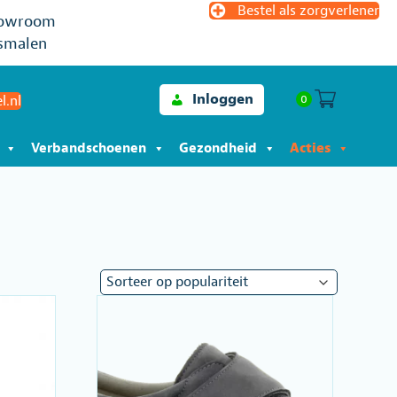
Bestel als zorgverlener
owroom
smalen
Inloggen
0
l.nl
Verbandschoenen
Gezondheid
Acties