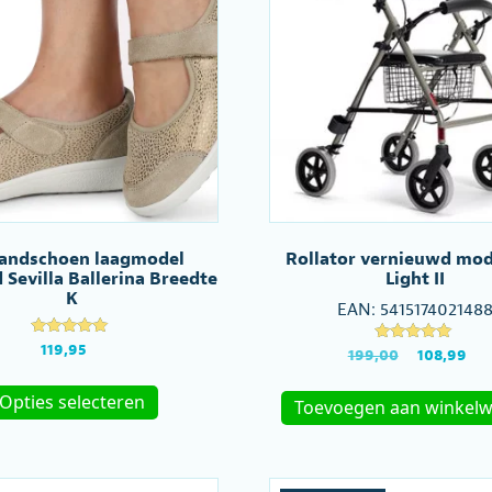
andschoen laagmodel
Rollator vernieuwd mod
Sevilla Ballerina Breedte
Light II
K
EAN:
541517402148
Gewaardeerd
119,95
Gewaardeer
Oorspronke
H
199,00
108,99
5.00
d
prijs
p
uit 5
Dit
4.82
was:
is
uit 5
Opties selecteren
product
Toevoegen aan winkel
€199,00.
€
heeft
meerdere
variaties.