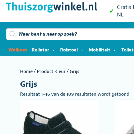
Gratis
NL
Producten
zoeken
Welkom
Rollator
Rolstoel
Mobiliteit
Toile
Home
/ Product Kleur / Grijs
Grijs
Ge
Resultaat 1–16 van de 109 resultaten wordt getoond
o
po