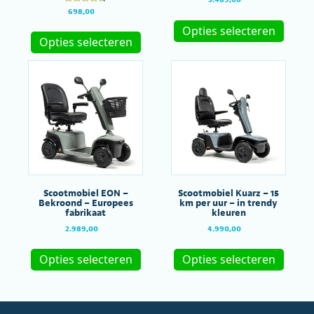
Gewaardeer
698,00
Dit
d
Dit
produc
4.67
Opties selecteren
uit 5
product
heeft
Opties selecteren
heeft
meerde
meerdere
variatie
variaties.
Deze
Deze
optie
optie
kan
kan
gekoze
gekozen
worde
worden
op
op
de
de
produc
productpagina
Scootmobiel EON –
Scootmobiel Kuarz – 15
Bekroond – Europees
km per uur – in trendy
fabrikaat
kleuren
2.989,00
4.990,00
Dit
Dit
product
produc
Opties selecteren
Opties selecteren
heeft
heeft
meerdere
meerde
variaties.
variatie
Deze
Deze