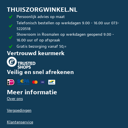
optie
optie
kan
kan
THUISZORGWINKEL.NL
gekozen
gekoze
Persoonlijk advies op maat
worden
worde
op
op
Telefonisch bestellen op werkdagen 9.00 - 16.00 uur 073-
de
de
5220518
productpagina
produc
Showroom in Rosmalen op werkdagen geopend 9.00 -
16.00 uur of op afspraak
Gratis bezorging vanaf 50,=
Vertrouwd keurmerk
Veilig en snel afrekenen
Meer informatie
Over ons
Vergoedingen
Klantenservice