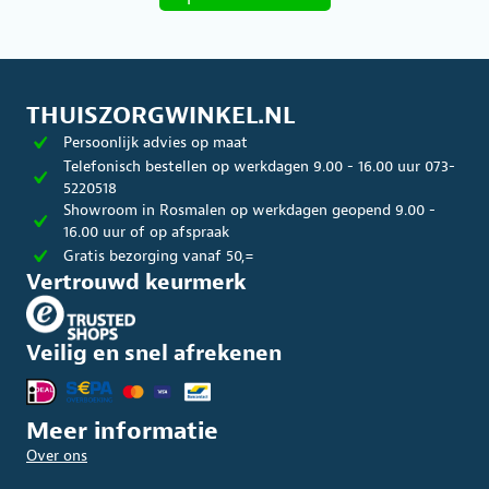
heeft
meerdere
variaties.
Deze
optie
kan
THUISZORGWINKEL.NL
gekozen
Persoonlijk advies op maat
worden
op
Telefonisch bestellen op werkdagen 9.00 - 16.00 uur 073-
de
5220518
productpagina
Showroom in Rosmalen op werkdagen geopend 9.00 -
16.00 uur of op afspraak
Gratis bezorging vanaf 50,=
Vertrouwd keurmerk
Veilig en snel afrekenen
Meer informatie
Over ons