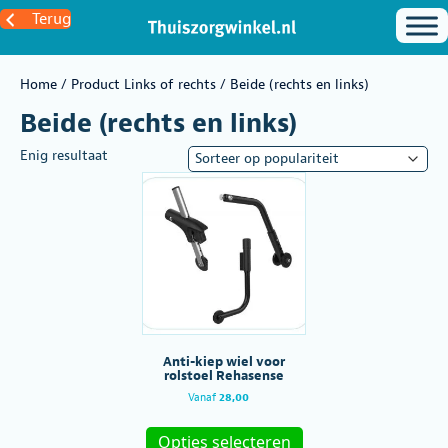
Terug
Home
/ Product Links of rechts / Beide (rechts en links)
Beide (rechts en links)
Enig resultaat
Anti-kiep wiel voor
rolstoel Rehasense
Vanaf
28,00
Dit
product
Opties selecteren