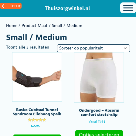
Terug
Home
/ Product Maat / Small / Medium
Small / Medium
Gesorteerd
Toont alle 3 resultaten
op
populariteit
Basko Cubitaal Tunnel
Ondergoed – Absorin
Syndroom Elleboog Spalk
comfort stretchslip
Vanaf
11,49
Gewaardeer
62,95
Dit
d
Dit
5.00
produc
Opties selecteren
uit 5