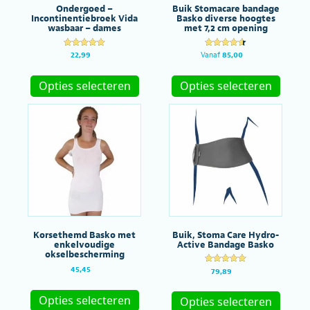
Ondergoed –
Buik Stomacare bandage
Incontinentiebroek Vida
Basko diverse hoogtes
wasbaar – dames
met 7,2 cm opening
Gewaardeer
Gewaardeer
22,99
Vanaf
85,00
d
d
Dit
Dit
5.00
4.60
uit 5
uit 5
product
produc
Opties selecteren
Opties selecteren
heeft
heeft
meerdere
meerde
variaties.
variatie
Deze
Deze
optie
optie
kan
kan
gekozen
gekoze
worden
worde
op
op
de
de
productpagina
produc
Korsethemd Basko met
Buik, Stoma Care Hydro-
enkelvoudige
Active Bandage Basko
okselbescherming
45,45
Gewaardeer
79,89
d
Dit
Dit
5.00
uit 5
product
produc
Opties selecteren
Opties selecteren
heeft