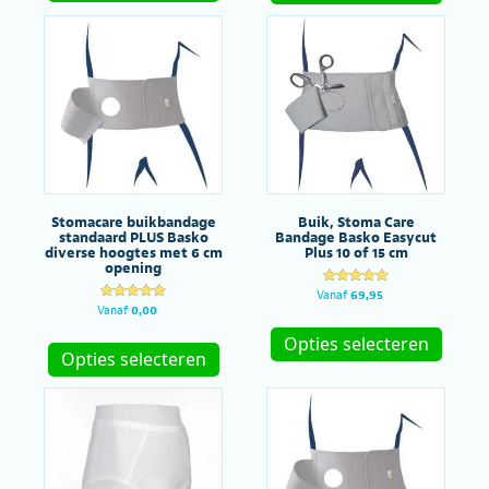
heeft
meerdere
meerde
variaties.
variatie
Deze
Deze
optie
optie
kan
kan
gekozen
gekoze
worden
worde
op
op
de
de
productpagina
produc
Stomacare buikbandage
Buik, Stoma Care
standaard PLUS Basko
Bandage Basko Easycut
diverse hoogtes met 6 cm
Plus 10 of 15 cm
opening
Gewaardeer
Vanaf
69,95
d
Gewaardeer
Vanaf
0,00
Dit
5.00
d
uit 5
Dit
5.00
produc
Opties selecteren
uit 5
product
Opties selecteren
heeft
heeft
meerde
meerdere
variatie
variaties.
Deze
Deze
optie
optie
kan
kan
gekoze