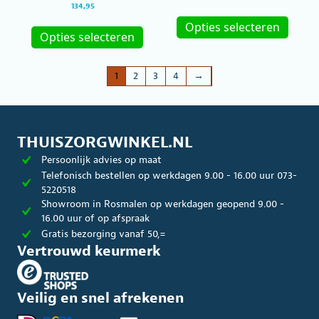
134,95
Dit
Dit
produc
Opties selecteren
product
Opties selecteren
heeft
heeft
meerde
meerdere
variatie
variaties.
Deze
1
2
3
4
→
Deze
optie
optie
kan
kan
gekoze
gekozen
worde
worden
THUISZORGWINKEL.NL
op
op
de
Persoonlijk advies op maat
de
produc
productpagina
Telefonisch bestellen op werkdagen 9.00 - 16.00 uur 073-
5220518
Showroom in Rosmalen op werkdagen geopend 9.00 -
16.00 uur of op afspraak
Gratis bezorging vanaf 50,=
Vertrouwd keurmerk
Veilig en snel afrekenen