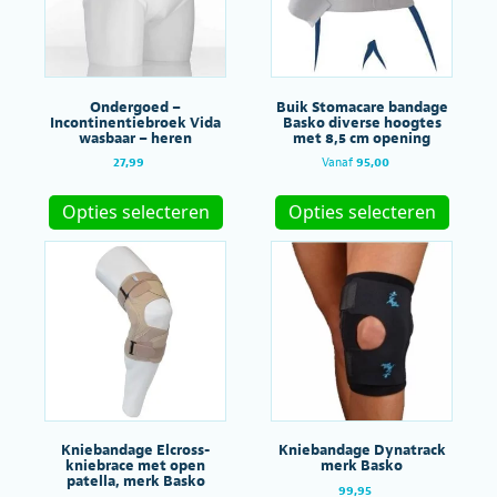
gekozen
worde
worden
op
op
de
de
produc
productpagina
Ondergoed –
Buik Stomacare bandage
Incontinentiebroek Vida
Basko diverse hoogtes
wasbaar – heren
met 8,5 cm opening
27,99
Vanaf
95,00
Dit
Dit
product
produc
Opties selecteren
Opties selecteren
heeft
heeft
meerdere
meerde
variaties.
variatie
Deze
Deze
optie
optie
kan
kan
gekozen
gekoze
worden
worde
op
op
de
de
productpagina
produc
Kniebandage Elcross-
Kniebandage Dynatrack
kniebrace met open
merk Basko
patella, merk Basko
99,95