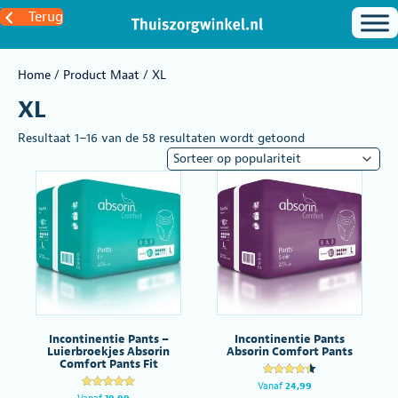
Terug
Home
/ Product Maat / XL
XL
Gesorteerd
Resultaat 1–16 van de 58 resultaten wordt getoond
op
populariteit
Incontinentie Pants –
Incontinentie Pants
Luierbroekjes Absorin
Absorin Comfort Pants
Comfort Pants Fit
Gewaardee
Vanaf
24,99
rd
Gewaardeer
Vanaf
19,99