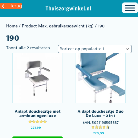
Terug
Home
/ Product Max. gebruikersgewicht (kg) / 190
190
Gesorteerd
Toont alle 2 resultaten
op
populariteit
Aidapt douchezitje met
Aidapt douchezitje Duo
armleuningen luxe
De Luxe – 2 in 1
EAN:
5021196595687
Gewaardeer
221,99
d
Gewaardeer
279,99
4.86
d
uit 5