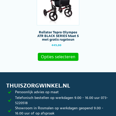
kan
gekozen
worden
op
de
productpagina
Rollator Topro Olympos
ATR BLACK SERIES Maat S
met gratis rugsteun
449,00
Dit
product
Opties selecteren
heeft
meerdere
variaties.
Deze
optie
kan
THUISZORGWINKEL.NL
gekozen
Persoonlijk advies op maat
worden
op
Telefonisch bestellen op werkdagen 9.00 - 16.00 uur 073-
de
5220518
productpagina
Showroom in Rosmalen op werkdagen geopend 9.00 -
16.00 uur of op afspraak