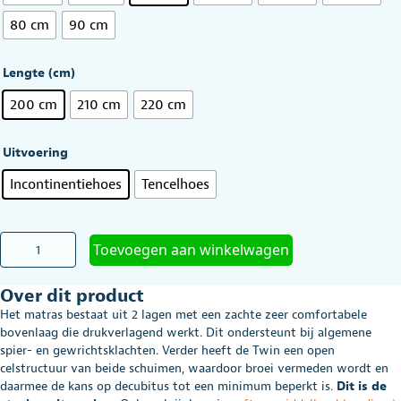
Vanaf
Vanaf
80 cm
90 cm
€813,00.
€669,
Lengte (cm)
200 cm
210 cm
220 cm
Uitvoering
Incontinentiehoes
Tencelhoes
Matras
Toevoegen aan winkelwagen
Presstige®traagschuim
DeLuxe
Over dit product
STEVIG
19
Het matras bestaat uit 2 lagen met een zachte zeer comfortabele
cm
bovenlaag die drukverlagend werkt. Dit ondersteunt bij algemene
hoog
spier- en gewrichtsklachten. Verder heeft de Twin een open
in
celstructuur van beide schuimen, waardoor broei vermeden wordt en
diverse
daarmee de kans op decubitus tot een minimum beperkt is.
Dit is de
maten