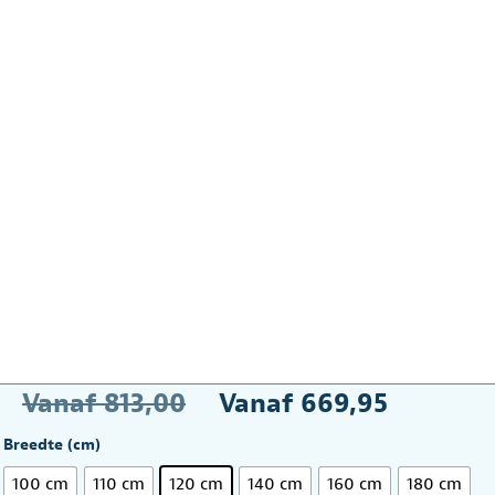
Oorspronkelijke
Huidi
Vanaf
813,00
Vanaf
669,95
prijs
prijs
Breedte (cm)
was:
is:
100 cm
110 cm
120 cm
140 cm
160 cm
180 cm