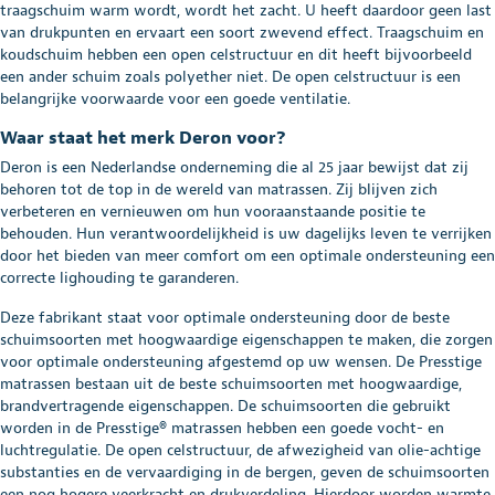
traagschuim warm wordt, wordt het zacht. U heeft daardoor geen last
van drukpunten en ervaart een soort zwevend effect. Traagschuim en
koudschuim hebben een open celstructuur en dit heeft bijvoorbeeld
een ander schuim zoals polyether niet. De open celstructuur is een
belangrijke voorwaarde voor een goede ventilatie.
Waar staat het merk Deron voor?
Deron is een Nederlandse onderneming die al 25 jaar bewijst dat zij
behoren tot de top in de wereld van matrassen. Zij blijven zich
verbeteren en vernieuwen om hun vooraanstaande positie te
behouden. Hun verantwoordelijkheid is uw dagelijks leven te verrijken
door het bieden van meer comfort om een optimale ondersteuning een
correcte lighouding te garanderen.
Deze fabrikant staat voor optimale ondersteuning door de beste
schuimsoorten met hoogwaardige eigenschappen te maken, die zorgen
voor optimale ondersteuning afgestemd op uw wensen. De Presstige
matrassen bestaan uit de beste schuimsoorten met hoogwaardige,
brandvertragende eigenschappen. De schuimsoorten die gebruikt
worden in de Presstige® matrassen hebben een goede vocht- en
luchtregulatie. De open celstructuur, de afwezigheid van olie-achtige
substanties en de vervaardiging in de bergen, geven de schuimsoorten
een nog hogere veerkracht en drukverdeling. Hierdoor worden warmte