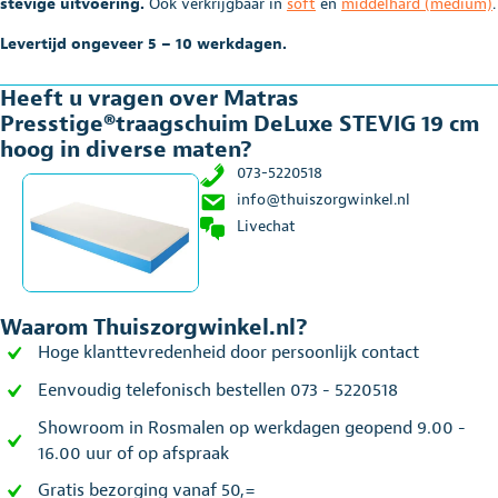
stevige uitvoering.
Ook verkrijgbaar in
soft
en
middelhard (medium)
.
aantal
Levertijd ongeveer 5 – 10 werkdagen.
Heeft u vragen over Matras
Presstige®traagschuim DeLuxe STEVIG 19 cm
hoog in diverse maten?
073-5220518
info@thuiszorgwinkel.nl
Livechat
Waarom Thuiszorgwinkel.nl?
Hoge klanttevredenheid door persoonlijk contact
Eenvoudig telefonisch bestellen 073 - 5220518
Showroom in Rosmalen op werkdagen geopend 9.00 -
16.00 uur of op afspraak
Gratis bezorging vanaf 50,=