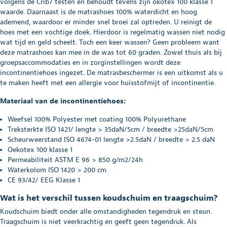
volgens de Crib7 testen en behoudt tevens zijn ökotex 100 klasse 1
waarde. Daarnaast is de matrashoes 100% waterdicht en hoog
ademend, waardoor er minder snel broei zal optreden. U reinigt de
hoes met een vochtige doek. Hierdoor is regelmatig wassen niet nodig
wat tijd en geld scheelt. Toch een keer wassen? Geen probleem want
deze matrashoes kan mee in de was tot 60 graden. Zowel thuis als bij
groepsaccommodaties en in zorginstellingen wordt deze
incontinentiehoes ingezet. De matrasbeschermer is een uitkomst als u
te maken heeft met een allergie voor huisstofmijt of incontinentie.
Materiaal van de incontinentiehoes:
Weefsel 100% Polyester met coating 100% Polyurethane
Treksterkte ISO 1421/ lengte > 35daN/5cm / breedte >25daN/5cm
Scheurweerstand ISO 4674-01 lengte >2.5daN / breedte > 2.5 daN
Oekotex 100 klasse 1
Permeabiliteit ASTM E 96 > 850 g/m2/24h
Waterkolom ISO 1420 > 200 cm
CE 93/42/ EEG Klasse 1
Wat is het verschil tussen koudschuim en traagschuim?
Koudschuim biedt onder alle omstandigheden tegendruk en steun.
Traagschuim is niet veerkrachtig en geeft geen tegendruk. Als