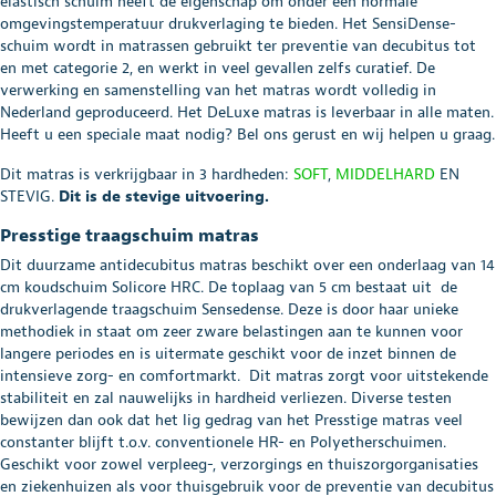
elastisch schuim heeft de eigenschap om onder een normale
omgevingstemperatuur drukverlaging te bieden. Het SensiDense-
schuim wordt in matrassen gebruikt ter preventie van decubitus tot
en met categorie 2, en werkt in veel gevallen zelfs curatief. De
verwerking en samenstelling van het matras wordt volledig in
Nederland geproduceerd. Het DeLuxe matras is leverbaar in alle maten.
Heeft u een speciale maat nodig? Bel ons gerust en wij helpen u graag.
Dit matras is verkrijgbaar in 3 hardheden:
SOFT
,
MIDDELHARD
EN
STEVIG.
Dit is de stevige uitvoering.
Presstige traagschuim matras
Dit duurzame antidecubitus matras beschikt over een onderlaag van 14
cm koudschuim Solicore HRC. De toplaag van 5 cm bestaat uit de
drukverlagende traagschuim Sensedense. Deze is door haar unieke
methodiek in staat om zeer zware belastingen aan te kunnen voor
langere periodes en is uitermate geschikt voor de inzet binnen de
intensieve zorg- en comfortmarkt. Dit matras zorgt voor uitstekende
stabiliteit en zal nauwelijks in hardheid verliezen. Diverse testen
bewijzen dan ook dat het lig gedrag van het Presstige matras veel
constanter blijft t.o.v. conventionele HR- en Polyetherschuimen.
Geschikt voor zowel verpleeg-, verzorgings en thuiszorgorganisaties
en ziekenhuizen als voor thuisgebruik voor de preventie van decubitus