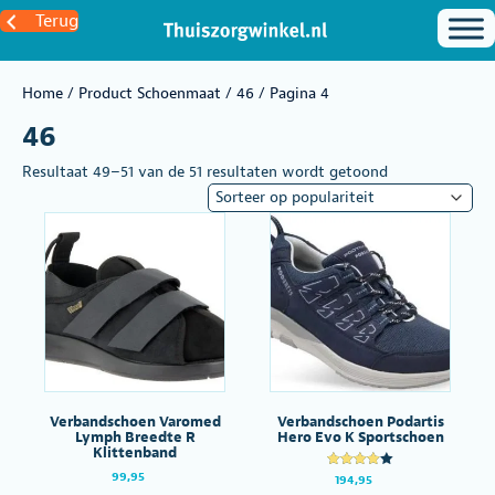
Terug
Home
/ Product Schoenmaat /
46
/ Pagina 4
46
Gesorteerd
Resultaat 49–51 van de 51 resultaten wordt getoond
op
populariteit
Verbandschoen Varomed
Verbandschoen Podartis
Lymph Breedte R
Hero Evo K Sportschoen
Klittenband
99,95
Gewaarde
194,95
erd