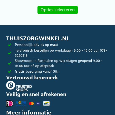
was:
prijs
Dit
Vanaf
is:
product
Opties selecteren
€2.680,31.
Vanaf
heeft
€2.145,00.
meerdere
variaties.
Deze
optie
kan
THUISZORGWINKEL.NL
gekozen
Persoonlijk advies op maat
worden
op
Telefonisch bestellen op werkdagen 9.00 - 16.00 uur 073-
de
5220518
productpagina
Showroom in Rosmalen op werkdagen geopend 9.00 -
16.00 uur of op afspraak
Gratis bezorging vanaf 50,=
Vertrouwd keurmerk
Veilig en snel afrekenen
Meer informatie