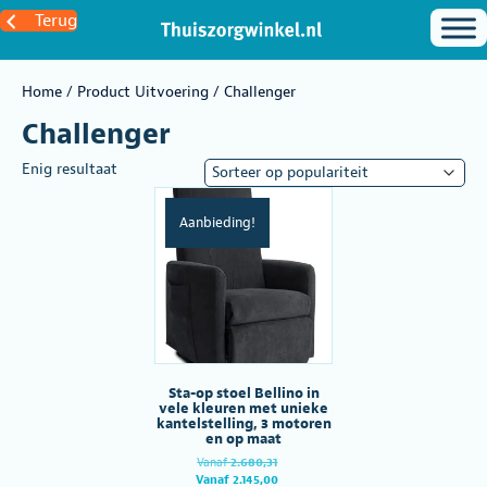
Terug
Home
/ Product Uitvoering / Challenger
Challenger
Enig resultaat
Aanbieding!
Sta-op stoel Bellino in
vele kleuren met unieke
kantelstelling, 3 motoren
en op maat
Oorspronkelijke
Vanaf
2.680,31
prijs
Huidige
Vanaf
2.145,00