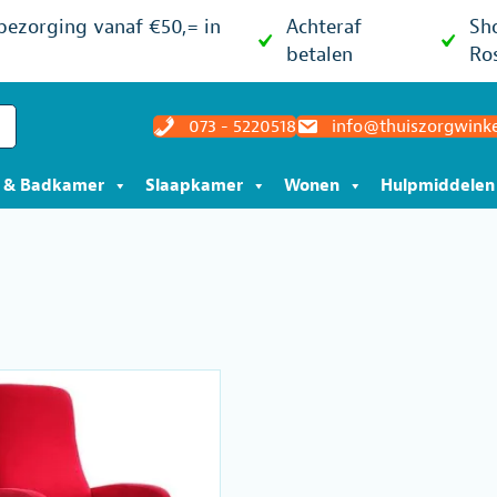
 bezorging vanaf €50,= in
Achteraf
Sh
betalen
Ro
073 - 5220518
info@thuiszorgwinke
t & Badkamer
Slaapkamer
Wonen
Hulpmiddelen