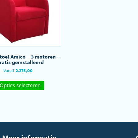
stoel Amico – 3 motoren –
ratis geïnstalleerd
Vanaf
2.275,00
Dit
Opties selecteren
product
heeft
meerdere
variaties.
Deze
optie
kan
gekozen