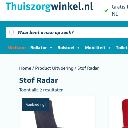
Gratis
NL
Producten
zoeken
Welkom
Rollator
Rolstoel
Mobiliteit
Toile
Home
/ Product Uitvoering / Stof Radar
Stof Radar
Gesorteerd
Toont alle 2 resultaten
op
populariteit
Aanbieding!