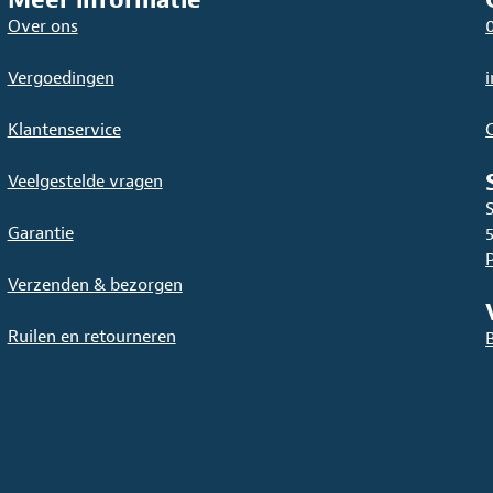
Meer informatie
worden
Over ons
op
de
Vergoedingen
productpagina
Klantenservice
Veelgestelde vragen
Garantie
Verzenden & bezorgen
Ruilen en retourneren