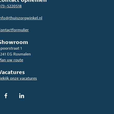
Contact opnemen
073–5220518
info@thuiszorgwinkel.nl
Contactformulier
Showroom
Spoorstraat 1
5241 EG Rosmalen
Plan uw route
Vacatures
Bekijk onze vacatures