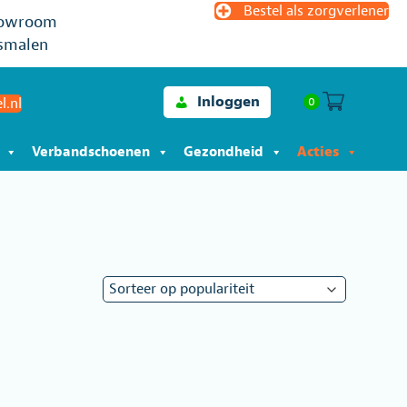
Bestel als zorgverlener
owroom
smalen
Inloggen
0
l.nl
Verbandschoenen
Gezondheid
Acties