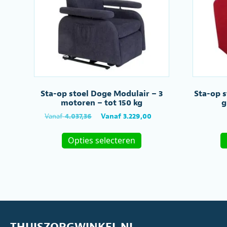
Sta-op stoel Doge Modulair – 3
Sta-op 
motoren – tot 150 kg
g
Oorspronkelijke
Huidige
Vanaf
4.037,36
Vanaf
3.229,00
prijs
prijs
Dit
was:
is:
Opties selecteren
product
Vanaf
Vanaf
heeft
€4.037,36.
€3.229,00.
meerdere
variaties.
Deze
optie
kan
gekozen