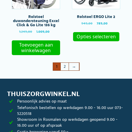
de
de
productpagina
produc
Rolstoel
Rolstoel ERGO Lite 2
duwondersteuning Excel
Oorspronkelijke
Huidige
949,00
789,00
Click & Go Lite 135 kg
prijs
prijs
Dit
Oorspronkelijke
Huidige
1.249,00
1.009,00
was:
is:
produc
Opties selecteren
prijs
prijs
€949,00.
€789,00.
heeft
was:
is:
Toevoegen aan
meerde
€1.249,00.
€1.009,00.
winkelwagen
variatie
Deze
optie
1
2
→
kan
gekoze
worde
op
de
THUISZORGWINKEL.NL
produc
Persoonlijk advies op maat
Telefonisch bestellen op werkdagen 9.00 - 16.00 uur 073-
5220518
Showroom in Rosmalen op werkdagen geopend 9.00 -
16.00 uur of op afspraak
Gratis bezorging vanaf 50,=