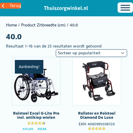
Terug
Home
/ Product Zitbreedte (cm) / 40.0
40.0
Gesorteerd
Resultaat 1–16 van de 23 resultaten wordt getoond
op
populariteit
Aanbieding!
Rolstoel Excel G-Lite Pro
Rollator en Rolstoel
incl. antikiep wielen
Diamond De Luxe
EAN:
4065995036720
Gewaardeer
Oorspronkelijke
Huidige
475,00
317,95
d