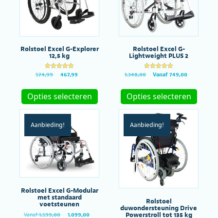
op
de
productpagina
Rolstoel Excel G-Explorer
Rolstoel Excel G-
12,5 kg
Lightweight PLUS 2
Gewaardeer
Oorspronkelijke
Huidige
Gewaardeer
Oorspronkelijke
Huidige
574,99
467,99
1.348,00
Vanaf
749,00
d
d
prijs
prijs
prijs
prijs
Dit
Dit
5.00
5.00
was:
is:
was:
is:
uit 5
uit 5
product
produc
Opties selecteren
Opties selecteren
€574,99.
€467,99.
€1.348,00.
Vanaf
heeft
heeft
€749,00.
meerdere
meerde
variaties.
variatie
Aanbieding!
Aanbieding!
Deze
Deze
optie
optie
kan
kan
gekozen
gekoze
worden
worde
op
op
de
de
productpagina
produc
Rolstoel Excel G-Modular
met standaard
Rolstoel
voetsteunen
duwondersteuning Drive
Powerstroll tot 135 kg
Oorspronkelijke
Huidige
Vanaf
1.599,00
1.099,00