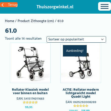
Terug
Home
/ Product Zithoogte (cm) / 61.0
61.0
Gesorteerd
Toont alle 14 resultaten
op
populariteit
Aanbieding!
Rollator Klassiek model
ACTIE: Rollator modern
voor binnen en buiten
lichtgewicht model
Quadri Light
EAN:
5415174011663
EAN:
0635292008269
Gewaardeer
99,95
d
Gewaardeer
Oorspronkelijke
Huidige
229,95
129,89