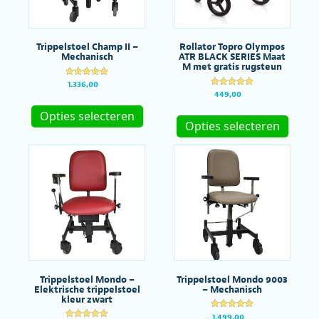
Trippelstoel Champ II –
Rollator Topro Olympos
Mechanisch
ATR BLACK SERIES Maat
M met gratis rugsteun
Gewaardeer
1.336,00
d
Gewaardeer
449,00
Dit
5.00
d
uit 5
Dit
5.00
product
Opties selecteren
uit 5
produc
Opties selecteren
heeft
heeft
meerdere
meerde
variaties.
variatie
Deze
Deze
optie
optie
kan
kan
gekozen
gekoze
worden
worde
op
op
de
de
productpagina
produc
Trippelstoel Mondo –
Trippelstoel Mondo 9003
Elektrische trippelstoel
– Mechanisch
kleur zwart
Gewaardeer
1.499,00