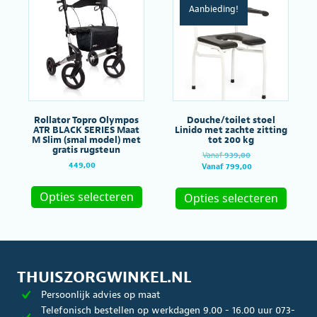
Aanbieding!
optie
kan
gekoze
worde
op
de
produc
Rollator Topro Olympos
Douche/toilet stoel
ATR BLACK SERIES Maat
Linido met zachte zitting
M Slim (smal model) met
tot 200 kg
gratis rugsteun
Oorspronkelijke
Vanaf
939,00
449,00
prijs
Huidige
Vanaf
799,00
was:
prijs
Dit
Dit
Vanaf
is:
product
produc
Opties selecteren
Opties selecteren
€939,00.
Vanaf
heeft
heeft
€799,00.
meerdere
meerde
variaties.
variatie
Deze
Deze
optie
optie
kan
kan
THUISZORGWINKEL.NL
gekozen
gekoze
Persoonlijk advies op maat
worden
worde
op
op
Telefonisch bestellen op werkdagen 9.00 - 16.00 uur 073-