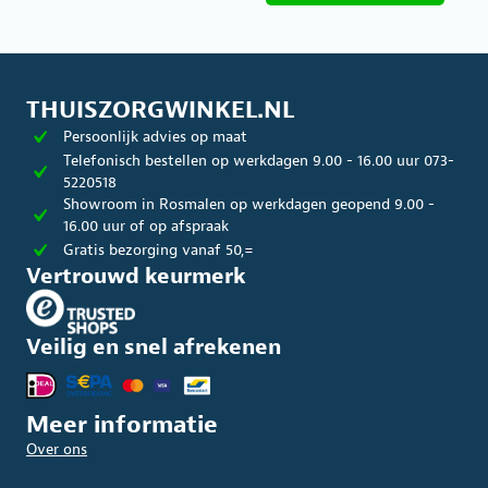
variaties.
Deze
optie
kan
gekozen
worden
THUISZORGWINKEL.NL
op
Persoonlijk advies op maat
de
Telefonisch bestellen op werkdagen 9.00 - 16.00 uur 073-
productpagina
5220518
Showroom in Rosmalen op werkdagen geopend 9.00 -
16.00 uur of op afspraak
Gratis bezorging vanaf 50,=
Vertrouwd keurmerk
Veilig en snel afrekenen
Meer informatie
Over ons