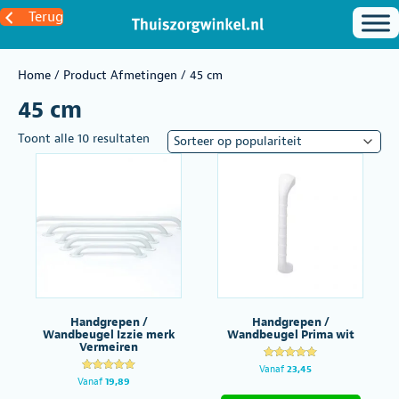
Terug
Home
/ Product Afmetingen / 45 cm
45 cm
Gesorteerd
Toont alle 10 resultaten
op
populariteit
Handgrepen /
Handgrepen /
Wandbeugel Izzie merk
Wandbeugel Prima wit
Vermeiren
Gewaardeer
Vanaf
23,45
d
Gewaardeer
Vanaf
19,89
Dit
5.00
d
uit 5
5.00