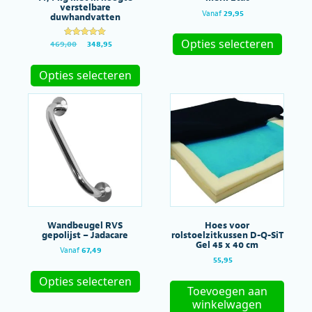
verstelbare
Vanaf
29,95
duwhandvatten
Dit
produc
Opties selecteren
Gewaardeer
Oorspronkelijke
Huidige
469,00
348,95
d
heeft
prijs
prijs
Dit
5.00
meerde
was:
is:
uit 5
product
Opties selecteren
variatie
€469,00.
€348,95.
heeft
Deze
meerdere
optie
variaties.
kan
Deze
gekoze
optie
worde
kan
op
gekozen
de
worden
produc
op
de
productpagina
Wandbeugel RVS
Hoes voor
gepolijst – Jadacare
rolstoelzitkussen D-Q-SiT
Gel 45 x 40 cm
Vanaf
67,49
55,95
Dit
product
Opties selecteren
Toevoegen aan
heeft
meerdere
winkelwagen