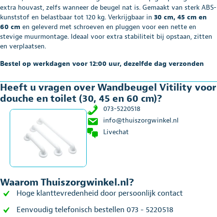
(30,
extra houvast, zelfs wanneer de beugel nat is. Gemaakt van sterk ABS-
45
kunststof en belastbaar tot 120 kg. Verkrijgbaar in
30 cm, 45 cm en
en
60 cm
en geleverd met schroeven en pluggen voor een nette en
60
stevige muurmontage. Ideaal voor extra stabiliteit bij opstaan, zitten
cm)
en verplaatsen.
aantal
Bestel op werkdagen voor 12:00 uur, dezelfde dag verzonden
Heeft u vragen over Wandbeugel Vitility voor
douche en toilet (30, 45 en 60 cm)?
073-5220518
info@thuiszorgwinkel.nl
Livechat
Waarom Thuiszorgwinkel.nl?
Hoge klanttevredenheid door persoonlijk contact
Eenvoudig telefonisch bestellen 073 - 5220518