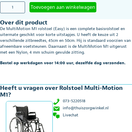
Rolstoel
Toevoegen aan winkelwagen
Multi-
Motion
Over dit product
M1
aantal
De MultiMotion M1 rolstoel (Easy) is een complete basisrolstoel en
uitermate geschikt voor korte uitstapjes. U heeft de keuze uit 2
verschillende zitbreedtes, 45cm en 50cm. Hij is standaard voorzien van
afneembare voetsteunen. Daarnaast is de MultiMotion M1 uitgerust
met een Nylon, 4 mm schuim gevulde zitting.
Bestel op werkdagen voor 14:00 uur, dezelfde dag verzonden.
Heeft u vragen over Rolstoel Multi-Motion
M1?
073-5220518
info@thuiszorgwinkel.nl
Livechat