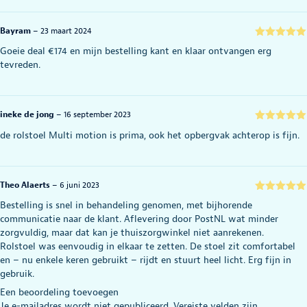
Bayram
–
23 maart 2024
Gewaardeerd
Goeie deal €174 en mijn bestelling kant en klaar ontvangen erg
5
uit 5
tevreden.
ineke de jong
–
16 september 2023
Gewaardeerd
de rolstoel Multi motion is prima, ook het opbergvak achterop is fijn.
5
uit 5
Theo Alaerts
–
6 juni 2023
Gewaardeerd
Bestelling is snel in behandeling genomen, met bijhorende
5
uit 5
communicatie naar de klant. Aflevering door PostNL wat minder
zorgvuldig, maar dat kan je thuiszorgwinkel niet aanrekenen.
Rolstoel was eenvoudig in elkaar te zetten. De stoel zit comfortabel
en – nu enkele keren gebruikt – rijdt en stuurt heel licht. Erg fijn in
gebruik.
Een beoordeling toevoegen
Je e-mailadres wordt niet gepubliceerd.
Vereiste velden zijn