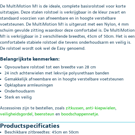
De MultiMotion M1 is de ideale, complete basisrolstoel voor korte
uitstapjes. Deze stalen rolstoel is verkrijgbaar in de kleur zwart en
standaard voorzien van afneembare en in hoogte verstelbare
voetsteunen. De MultiMotion M1 is uitgerust met een Nylon, 4 mm
schuim gevulde zitting waardoor deze comfortabel is. De MultiMotion
M1 is verkrijgbaar in 2 verschillende breedtes, 45cm of 50cm. Het is een
comfortabele stabiele rolstoel die tevens onderhoudsarm en veilig is.
De rolstoel wordt ook wel de Easy genoemd.
Belangrijkste kenmerken:
Opvouwbare rolstoel tot een breedte van 28 cm
24 inch achterwielen met lekvrije polyurethaan banden
Gemakkelijk afneembare en in hoogte verstelbare voetsteunen
Opklapbare armleuningen
Onderhoudsarm
Sterk en veilig
Accessoires zijn te bestellen, zoals
zitkussen
,
anti-kiepwielen
,
veiligheidsgordel
,
beensteun
en
boodschappennetje
.
Productspecificaties
Beschikbare zitbreedtes: 45cm en 50cm