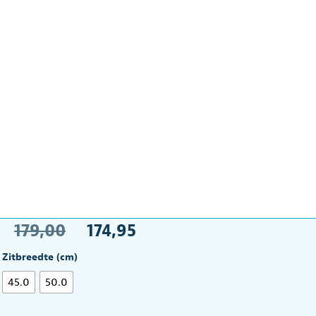
Oorspronkelijke
Huidige
179,00
174,95
prijs
prijs
Zitbreedte (cm)
was:
is:
45.0
50.0
€179,00.
€174,95.