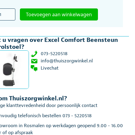
l
Toevoegen aan winkelwagen
ort
steun
 u vragen over Excel Comfort Beensteun
oel
rolstoel?
al
073-5220518
info@thuiszorgwinkel.nl
Livechat
m Thuiszorgwinkel.nl?
ge klanttevredenheid door persoonlijk contact
nvoudig telefonisch bestellen 073 - 5220518
owroom in Rosmalen op werkdagen geopend 9.00 - 16.00
r of op afspraak