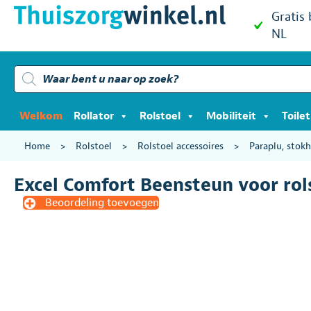
Gratis
NL
Producten
zoeken
Welkom
Rollator
Rolstoel
Mobiliteit
Toile
Home
>
Rolstoel
>
Rolstoel accessoires
>
Paraplu, stokh
Excel Comfort Beensteun voor rol
Beoordeling toevoegen