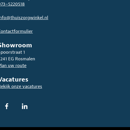
073–5220518
info@thuiszorgwinkel.nl
Contactformulier
Showroom
Spoorstraat 1
5241 EG Rosmalen
Plan uw route
Vacatures
Bekijk onze vacatures