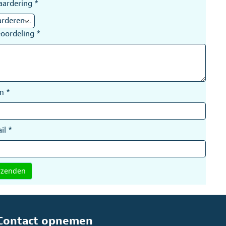
aardering
*
eoordeling
*
am
*
il
*
Contact opnemen