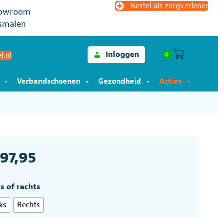
Bestel als zorgverlener
owroom
smalen
Inloggen
0
l.nl
Verbandschoenen
Gezondheid
Acties
197,95
s of rechts
ks
Rechts