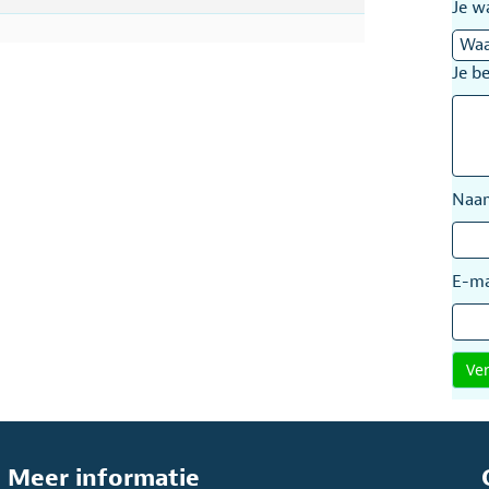
Je w
Je b
Na
E-ma
Meer informatie