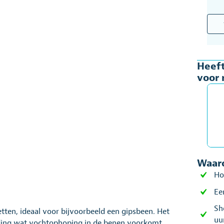
Exce
Comf
Been
voor
Heeft
rolst
voor 
aant
Waaro
Ho
Ee
Sh
ten, ideaal voor bijvoorbeeld een gipsbeen. Het
uu
ding wat vochtophoping in de benen voorkomt.