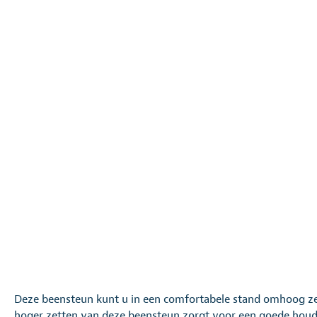
Deze beensteun kunt u in een comfortabele stand omhoog zet
hoger zetten van deze beensteun zorgt voor een goede hou