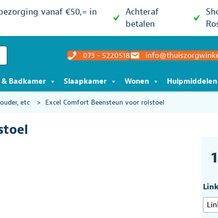
 bezorging vanaf €50,= in
Achteraf
Sh
betalen
Ro
073 - 5220518
info@thuiszorgwinke
t & Badkamer
Slaapkamer
Wonen
Hulpmiddelen
ouder, etc
>
Excel Comfort Beensteun voor rolstoel
stoel
Link
Lin