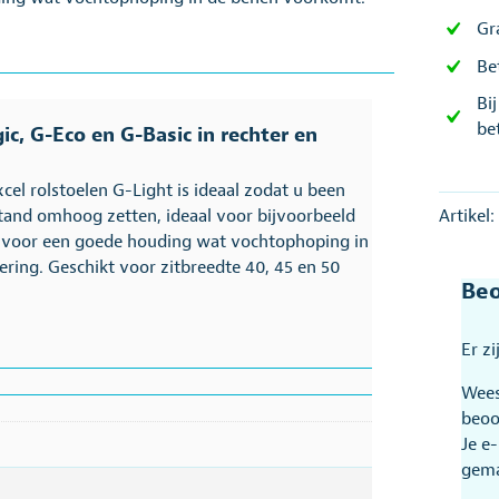
Gr
Be
Bi
be
ic, G-Eco en G-Basic in rechter en
el rolstoelen G-Light is ideaal zodat u been
tand omhoog zetten, ideaal voor bijvoorbeeld
Artikel:
t voor een goede houding wat vochtophoping in
ering. Geschikt voor zitbreedte 40, 45 en 50
Beo
Er z
Wees
beoo
Je e
gem