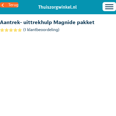
Terug
Aantrek- uittrekhulp Magnide pakket
(
1
klantbeoordeling)
Gewaardeerd
1
5.00
op 5
gebaseerd
op
klantbeoordel
ing