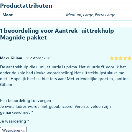
Productattributen
Maat
Medium
,
Large
,
Extra Large
1 beoordeling voor
Aantrek- uittrekhulp
Magnide pakket
Mevr. Giliam
–
18 oktober 2021
Gewaardeerd
De aantrekhulp die u mij stuurde is prima. Het duurde ff voor ik het
5
uit 5
onder de knie had (leuke woordspeling).Het uittrekhulpstukukt me
niet . Hopelijk heeft u hier iets aan! Met vriendelijke groeten, Jantine
Giliam
Een beoordeling toevoegen
Je e-mailadres wordt niet gepubliceerd.
Vereiste velden zijn
gemarkeerd met
*
Je waardering
*