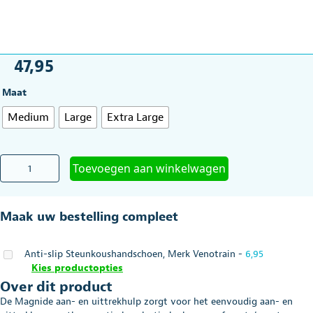
47,95
Maat
Medium
Large
Extra Large
Aantrek-
Toevoegen aan winkelwagen
uittrekhulp
Magnide
pakket
Maak uw bestelling compleet
aantal
Anti-slip Steunkoushandschoen, Merk Venotrain
-
6,95
Kies productopties
Over dit product
De Magnide aan- en uittrekhulp zorgt voor het eenvoudig aan- en