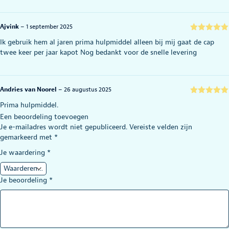
Ajvink
–
1 september 2025
Gewaardeerd
Ik gebruik hem al jaren prima hulpmiddel alleen bij mij gaat de cap
5
uit 5
twee keer per jaar kapot Nog bedankt voor de snelle levering
Andries van Noorel
–
26 augustus 2025
Gewaardeerd
Prima hulpmiddel.
5
uit 5
Eerst geleend via de thuiszorg.
Een beoordeling toevoegen
Nu zelf aangeschaft.
Je e-mailadres wordt niet gepubliceerd.
Vereiste velden zijn
gemarkeerd met
*
Je waardering
*
Adrie Voskamp
–
28 december 2024
Gewaardeerd
Heel goed hulpmiddel zoals het filmpje laat zien en de foto’s gaat het
Je beoordeling
*
5
uit 5
bijna vanzelf zeer tevreden
Lydia
–
4 december 2024