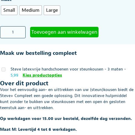
Small
Medium
Large
Aantrekhulp
Toevoegen aan winkelwagen
Steve
Plus
aantal
Maak uw bestelling compleet
Steve latexvrije handschoenen voor steunkousen - 3 maten
-
5,99
Kies productopties
Over dit product
Voor het eenvoudig aan- en uittrekken van uw (steun)kousen biedt de
Steve+ Compleet een goede oplossing. Dit innovatieve hulpmiddel
kunt zonder te bukken uw steunkousen met een open én gesloten
teenstuk aan- en uittrekken.
Op werkdagen voor 15.00 uur besteld, dezelfde dag verzonden.
Maat M: Levertijd 4 tot 6 werkdagen.