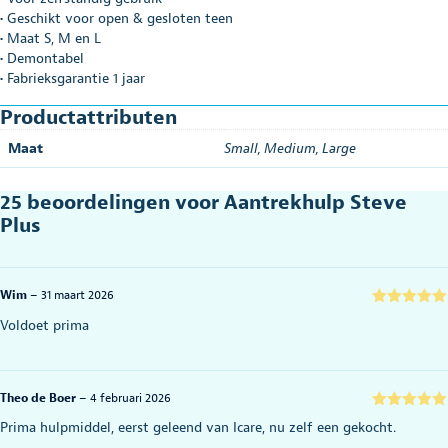
• Geschikt voor open & gesloten teen
• Maat S, M en L
• Demontabel
• Fabrieksgarantie 1 jaar
Productattributen
Maat
Small
,
Medium
,
Large
25 beoordelingen voor
Aantrekhulp Steve
Plus
Wim
–
31 maart 2026
Gewaardeerd
Voldoet prima
5
uit 5
Theo de Boer
–
4 februari 2026
Gewaardeerd
Prima hulpmiddel, eerst geleend van Icare, nu zelf een gekocht.
5
uit 5