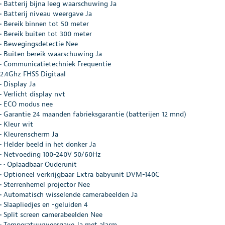
• Batterij bijna leeg waarschuwing Ja
• Batterij niveau weergave Ja
• Bereik binnen tot 50 meter
• Bereik buiten tot 300 meter
• Bewegingsdetectie Nee
• Buiten bereik waarschuwing Ja
• Communicatietechniek Frequentie
2.4Ghz FHSS Digitaal
• Display Ja
• Verlicht display nvt
• ECO modus nee
• Garantie 24 maanden fabrieksgarantie (batterijen 12 mnd)
• Kleur wit
• Kleurenscherm Ja
• Helder beeld in het donker Ja
• Netvoeding 100-240V 50/60Hz
• • Oplaadbaar Ouderunit
• Optioneel verkrijgbaar Extra babyunit DVM-140C
• Sterrenhemel projector Nee
• Automatisch wisselende camerabeelden Ja
• Slaapliedjes en -geluiden 4
• Split screen camerabeelden Nee
• Temperatuurweergave Ja met alarm