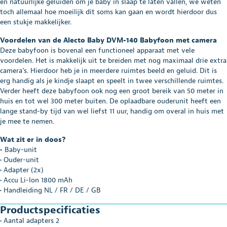
en natuurlijke geluiden om je baby in slaap te laten vallen, we weten
toch allemaal hoe moeilijk dit soms kan gaan en wordt hierdoor dus
een stukje makkelijker.
Voordelen van de Alecto Baby DVM-140 Babyfoon met camera
Deze babyfoon is bovenal een functioneel apparaat met vele
voordelen. Het is makkelijk uit te breiden met nog maximaal drie extra
camera’s. Hierdoor heb je in meerdere ruimtes beeld en geluid. Dit is
erg handig als je kindje slaapt en speelt in twee verschillende ruimtes.
Verder heeft deze babyfoon ook nog een groot bereik van 50 meter in
huis en tot wel 300 meter buiten. De oplaadbare ouderunit heeft een
lange stand-by tijd van wel liefst 11 uur, handig om overal in huis met
je mee te nemen.
Wat zit er in doos?
•
Baby-unit
• Ouder-unit
• Adapter (2x)
• Accu Li-Ion 1800 mAh
• Handleiding NL / FR / DE / GB
Productspecificaties
• Aantal adapters 2