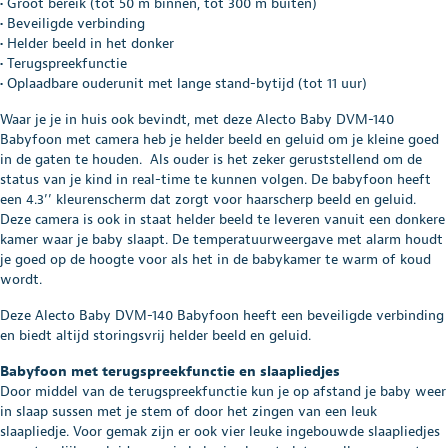
• Groot bereik (tot 50 m binnen, tot 300 m buiten)
• Beveiligde verbinding
• Helder beeld in het donker
• Terugspreekfunctie
• Oplaadbare ouderunit met lange stand-bytijd (tot 11 uur)
Waar je je in huis ook bevindt, met deze Alecto Baby DVM-140
Babyfoon met camera heb je helder beeld en geluid om je kleine goed
in de gaten te houden. Als ouder is het zeker geruststellend om de
status van je kind in real-time te kunnen volgen. De babyfoon heeft
een 4.3’’ kleurenscherm dat zorgt voor haarscherp beeld en geluid.
Deze camera is ook in staat helder beeld te leveren vanuit een donkere
kamer waar je baby slaapt. De temperatuurweergave met alarm houdt
je goed op de hoogte voor als het in de babykamer te warm of koud
wordt.
Deze Alecto Baby DVM-140 Babyfoon heeft een beveiligde verbinding
en biedt altijd storingsvrij helder beeld en geluid.
Babyfoon met terugspreekfunctie en slaapliedjes
Door middel van de terugspreekfunctie kun je op afstand je baby weer
in slaap sussen met je stem of door het zingen van een leuk
slaapliedje. Voor gemak zijn er ook vier leuke ingebouwde slaapliedjes