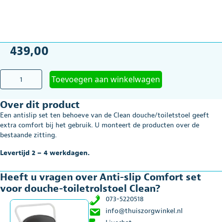
439,00
Anti-
Toevoegen aan winkelwagen
slip
Comfort
Over dit product
set
voor
Een antislip set ten behoeve van de Clean douche/toiletstoel geeft
douche-
extra comfort bij het gebruik. U monteert de producten over de
toiletrolstoel
bestaande zitting.
Clean
aantal
Levertijd 2 – 4 werkdagen.
Heeft u vragen over Anti-slip Comfort set
voor douche-toiletrolstoel Clean?
073-5220518
info@thuiszorgwinkel.nl