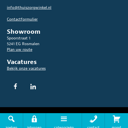
info@thuiszorgwinkel.nl
Contactformulier
Showroom
Spoorstraat 1
5241 EG Rosmalen
Plan uw route
Vacatures
Bekijk onze vacatures
© 2026 THUISZORGWINKEL.NL. Alle rechten voorbehouden.
Algemene
Voorwaarden
|
Privacyverklaring
|
Disclaimer
|
Sitemap
zoeken
inloggen
categorieën
contact
mand