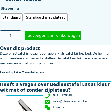
Uitvoering
Standaard
Standaard met plateau
Bedleestafel
Toevoegen aan winkelwagen
Luxus
kleur
Over dit product
wit
met
Deze bijzettafel is ideaal voor gebruik als tafel bij het bed. De helling
of
is in meerdere stappen in te stellen. De tafel beschikt over vier wielen
zonder
met rem en is niet voor gemonteerd.
zijplateau
aantal
Levertijd 4 – 7 werkdagen.
Heeft u vragen over Bedleestafel Luxus kleur
wit met of zonder zijplateau?
073-5220518
info@thuiszorgwinkel.nl
Livechat