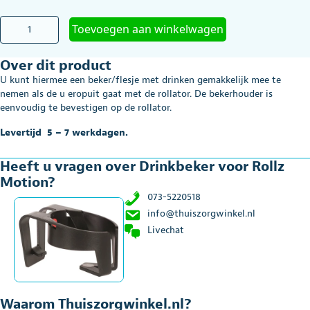
Drinkbeker
Toevoegen aan winkelwagen
voor
Rollz
Over dit product
Motion
aantal
U kunt hiermee een beker/flesje met drinken gemakkelijk mee te
nemen als de u eropuit gaat met de rollator. De bekerhouder is
eenvoudig te bevestigen op de rollator.
Levertijd 5 – 7 werkdagen.
Heeft u vragen over Drinkbeker voor Rollz
Motion?
073-5220518
info@thuiszorgwinkel.nl
Livechat
Waarom Thuiszorgwinkel.nl?