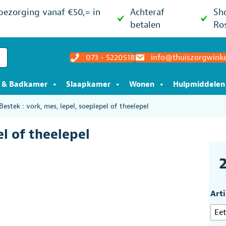
 bezorging vanaf €50,= in
Achteraf
Sh
betalen
Ro
073 - 5220518
info@thuiszorgwinke
t & Badkamer
Slaapkamer
Wonen
Hulpmiddelen
Bestek : vork, mes, lepel, soeplepel of theelepel
el of theelepel
Art
Eet