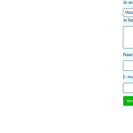
Je w
Je b
Na
E-ma