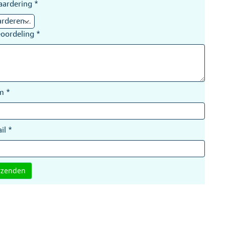
aardering
*
eoordeling
*
am
*
il
*