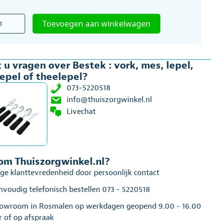
ek
Toevoegen aan winkelwagen
,
 u vragen over Bestek : vork, mes, lepel,
,
epel of theelepel?
lepel
073-5220518
lepel
info@thuiszorgwinkel.nl
al
Livechat
m Thuiszorgwinkel.nl?
ge klanttevredenheid door persoonlijk contact
nvoudig telefonisch bestellen 073 - 5220518
owroom in Rosmalen op werkdagen geopend 9.00 - 16.00
r of op afspraak