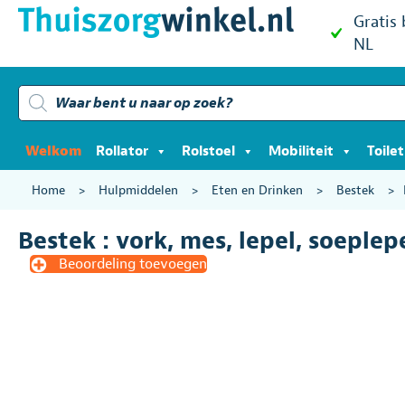
Gratis
NL
Producten
zoeken
Welkom
Rollator
Rolstoel
Mobiliteit
Toile
Home
>
Hulpmiddelen
>
Eten en Drinken
>
Bestek
>
Bestek : vork, mes, lepel, soeplep
Beoordeling toevoegen