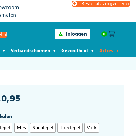
Bestel als zorgverlener
owroom
smalen
Inloggen
0
l.nl
Verbandschoenen
Gezondheid
Acties
20,95
ikelen
lepel
Mes
Soeplepel
Theelepel
Vork