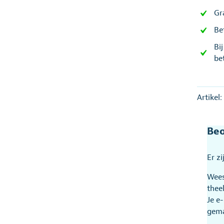
Gr
Be
Bi
be
Artikel:
Beo
Er z
Wees
thee
Je e
gem