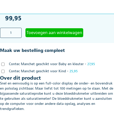
99,95
Bloeddrukmeter
Toevoegen aan winkelwagen
Contec
08A
volautomatisch
Maak uw bestelling compleet
aantal
Contec Manchet geschikt voor Baby en kleuter
-
27,95
Contec Manchet geschikt voor Kind
-
25,95
Over dit product
Snel en eenvoudig is op een full-color display de onder- en bovendruk
en polsslag zichtbaar. Maar liefst tot 100 metingen op te slaan. Met de
bijpassende saturatieprobe kunt u deze bloeddrukmeter uitbreiden om
te gebruiken als saturatiemeter! De bloeddrukmeter kunt u aansluiten
op de computer voor onder andere data opslag, analyses en
trendgrafieken.