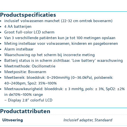
Productspecificaties
inclusief volwassenen manchet (22-32 cm omtrek bovenarm)
4 AA batterijen
Groot full-color LCD scherm
Van 3 verschillende patiënten kun je tot 100 metingen opslaan
Meting instelbaar voor volwassenen, kinderen en pasgeborenen
Alarm instelbaar
Waarschuwing op het scherm bij incorrecte meting
Batterij status is in scherm zichtbaar. ‘Low battery’ waarschuwing
Meetmethode: Oscillometrie
Meetpositie: Bovenarm
Meetbereik: bloeddruk: 0~290mmHg (0~36.0kPa), polsbereik:
40~240bpm, Spo2: 35%~100%
Meetnauwkeurigheid: bloeddruk: ± 3 mmHg, pols: ± 3%, SpO2: ±2%
in de70%~100% range
– Display 2.8” colorful LCD
Productattributen
Uitvoering
Inclusief adapter
,
Standaard