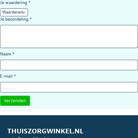
Je waardering
*
Je beoordeling
*
Naam
*
E-mail
*
THUISZORGWINKEL.NL