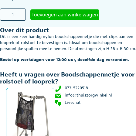
Boodschappennetje
Toevoegen aan winkelwagen
voor
rolstoel
Over dit product
of
looprek
Dit is een zeer handig nylon boodschappennetje die met clips aan een
aantal
looprek of rolstoel te bevestigen is. Ideaal om boodschappen en
persoonlijke spullen mee te nemen. De afmetingen zijn H 38 x B 30 cm.
Bestel op werkdagen voor 12:00 uur, dezelfde dag verzonden.
Heeft u vragen over Boodschappennetje voor
rolstoel of looprek?
073-5220518
info@thuiszorgwinkel.nl
Livechat