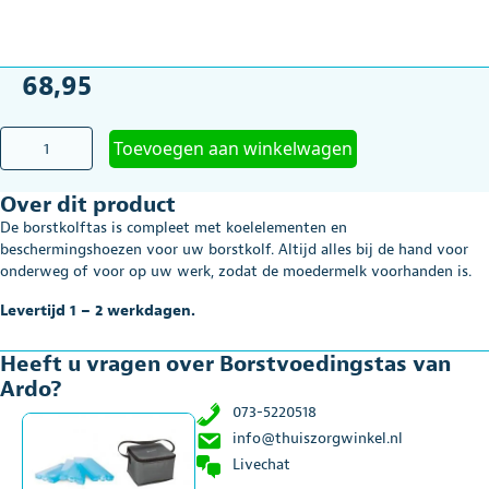
68,95
Borstvoedingstas
Toevoegen aan winkelwagen
van
Ardo
Over dit product
aantal
De borstkolftas is compleet met koelelementen en
beschermingshoezen voor uw borstkolf. Altijd alles bij de hand voor
onderweg of voor op uw werk, zodat de moedermelk voorhanden is.
Levertijd 1 – 2 werkdagen.
Heeft u vragen over Borstvoedingstas van
Ardo?
073-5220518
info@thuiszorgwinkel.nl
Livechat